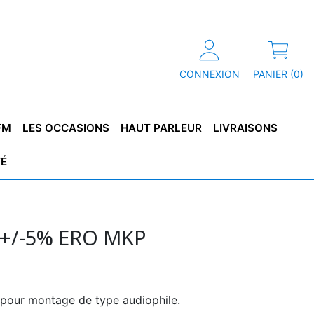
CONNEXION
PANIER (0)
FM
LES OCCASIONS
HAUT PARLEUR
LIVRAISONS
TÉ
R
T DE
CONDENSATEUR
CAPOT
CONDENSATEUR
TÔLE POUR
CONDENSATEUR
CO
SFORMATEUR
TYPE X2
TRANSFORMATEUR
POLARISÉ
TRANSFORMATEUR
POLARISÉ
TAN
HAUTE TENSION
BASSE TENSION
 +/-5% ERO MKP
pour montage de type audiophile.