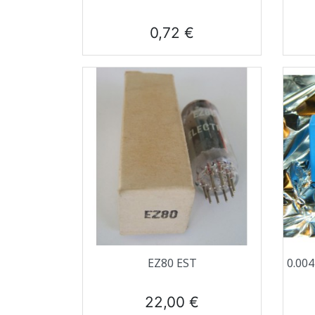
Prix
0,72 €
Aperçu rapide

EZ80 EST
0.00
Prix
22,00 €