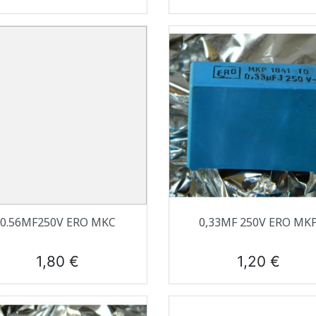
Aperçu rapide
Aperçu rapide


0.56ΜF250V ERO MKC
0,33ΜF 250V ERO MK
Prix
Prix
1,80 €
1,20 €