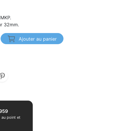
 MKP.
ur 32mm.
Ajouter au panier
1959
 au point et