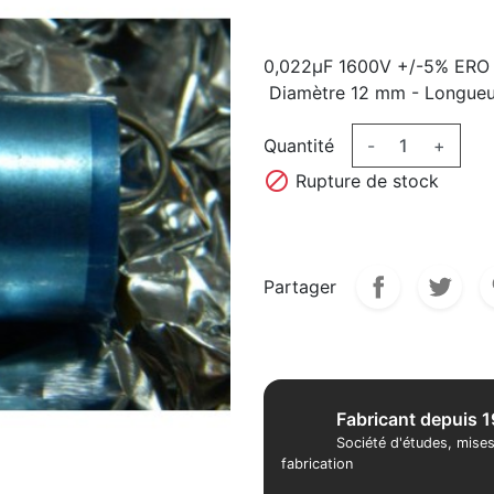
0,022µF 1600V +/-5% ERO
Diamètre 12 mm - Longue
Quantité
-
+

Rupture de stock
Partager
Fabricant depuis 
Société d'études, mises
fabrication