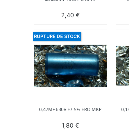
Prix
2,40 €
RUPTURE DE STOCK
Aperçu rapide

0,47ΜF 630V +/-5% ERO MKP
0,1
Prix
1,80 €