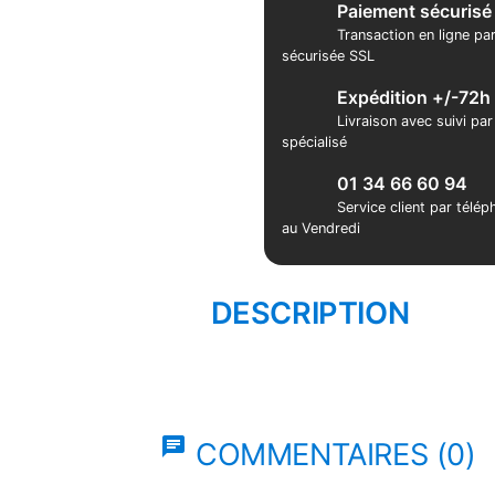
Paiement sécurisé
Transaction en ligne pa
sécurisée SSL
Expédition +/-72h
Livraison avec suivi pa
spécialisé
01 34 66 60 94
Service client par télé
au Vendredi
DESCRIPTION
chat
COMMENTAIRES (0)