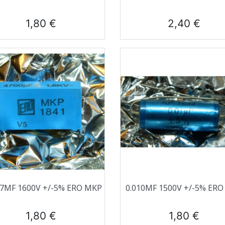
Prix
Prix
1,80 €
2,40 €
Aperçu rapide
Aperçu rapide


47ΜF 1600V +/-5% ERO MKP
0.010ΜF 1500V +/-5% ER
Prix
Prix
1,80 €
1,80 €