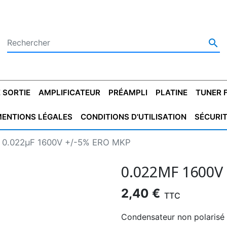

 SORTIE
AMPLIFICATEUR
PRÉAMPLI
PLATINE
TUNER 
ENTIONS LÉGALES
CONDITIONS D'UTILISATION
SÉCURI
 SORTIE
SATEUR
PLATINES VINYLES
CONDENSATEUR
TRANSFO DE SORTIE
MAGNÉTOPHONE
CONDENSATEUR
TRANSFO LINE
TUNER
CONDENSATEU
CAPO
0.022µF 1600V +/-5% ERO MKP
5.08
STYROFLEX
POUR GUITARE
DE DÉMARAGE
MÉLODIUM
NON POLARISÉ
TRAN
0.022ΜF 1600V
2,40 €
TTC
Condensateur non polarisé 