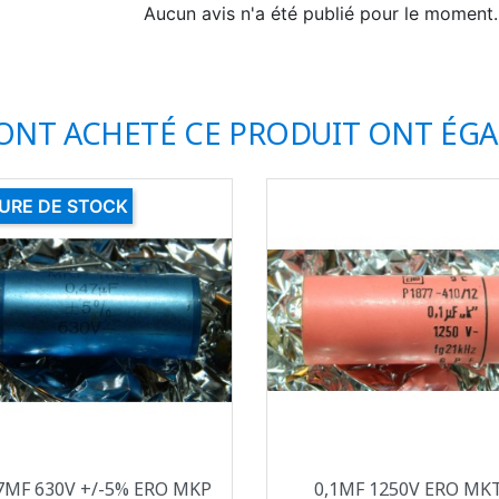
Aucun avis n'a été publié pour le moment.
 ONT ACHETÉ CE PRODUIT ONT ÉG
URE DE STOCK
Aperçu rapide
Aperçu rapide


7ΜF 630V +/-5% ERO MKP
0,1ΜF 1250V ERO MK