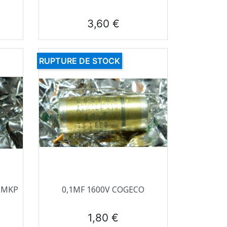
Prix
3,60 €
RUPTURE DE STOCK
Aperçu rapide

O MKP
0,1ΜF 1600V COGECO
Prix
1,80 €