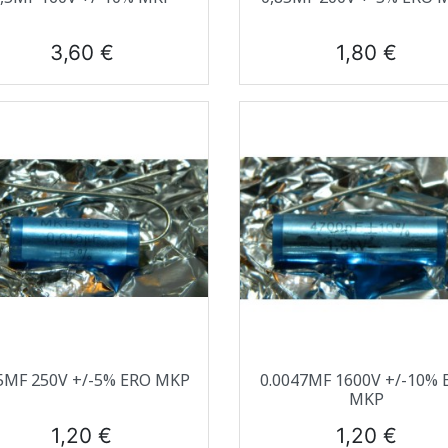
Prix
Prix
3,60 €
1,80 €
Aperçu rapide
Aperçu rapide


5ΜF 250V +/-5% ERO MKP
0.0047ΜF 1600V +/-10% 
MKP
Prix
Prix
1,20 €
1,20 €