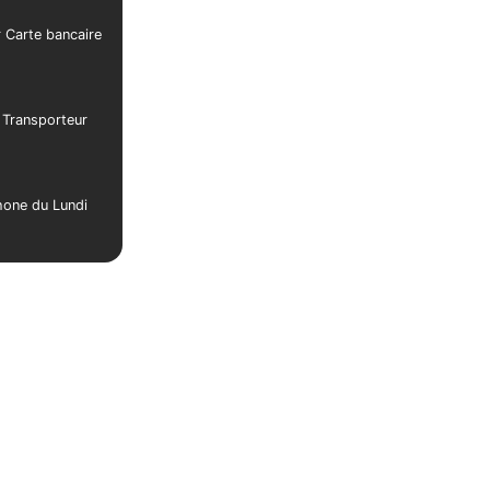
r Carte bancaire
r Transporteur
phone du Lundi