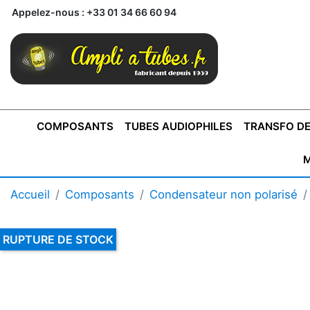
Appelez-nous :
+33 01 34 66 60 94
COMPOSANTS
TUBES AUDIOPHILES
TRANSFO DE
M
BONTONS
TRANSFORMATEUR DE SORTIE DE
AMPLI MONO
AMPLIFICATEURS
SUPRAVOX
BONTONS
FERTIN
AMPLI STÉRÉO
LECTEURS CD
COFFRET
PRÉAMPLI AVEC TUNER
TRANSFORMATEUR DE
COFFRET
CONDEN
Accueil
Composants
Condensateur non polarisé
AXE 4MM
CLASSE "A" SINGLE
AXE 6MM
POUR
TYPE PUSH PULL
POUR
LCC PAS 
AMPLI À
MONTAGE
TUBES
RUPTURE DE STOCK