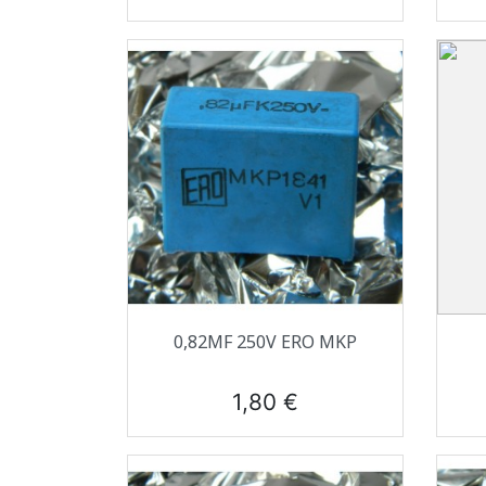
Aperçu rapide

0,82ΜF 250V ERO MKP
Prix
1,80 €