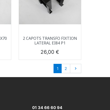
Aperçu rapide

4X70
2 CAPOTS TRANSFO FIXTION
LATERAL EI84 P1
Prix
26,00 €
Suivant
1
2

01 34 66 60 94