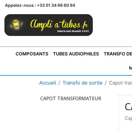
Appelez-nous :
+33 01 34 66 60 94
COMPOSANTS
TUBES AUDIOPHILES
TRANSFO DE
M
BONTONS
TRANSFORMATEUR DE SORTIE DE
AMPLI MONO
AMPLIFICATEURS
SUPRAVOX
BONTONS
FERTIN
AMPLI STÉRÉO
LECTEURS CD
COFFRET
PRÉAMPLI AVEC TUNER
TRANSFORMATEUR DE
COFFRET
CONDEN
Accueil
Transfo de sortie
Capot tra
AXE 4MM
CLASSE "A" SINGLE
AXE 6MM
POUR
TYPE PUSH PULL
POUR
LCC PAS 
AMPLI À
MONTAGE
TUBES
CAPOT TRANSFORMATEUR
C
Cap