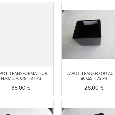
Aperçu rapide
Aperçu rapide


POT TRANSFORMATEUR
CAPOT TRANSFO OU AU
FERMÉ 76X78 H87 P3
80X65 H75 P4
Prix
Prix
36,00 €
26,00 €