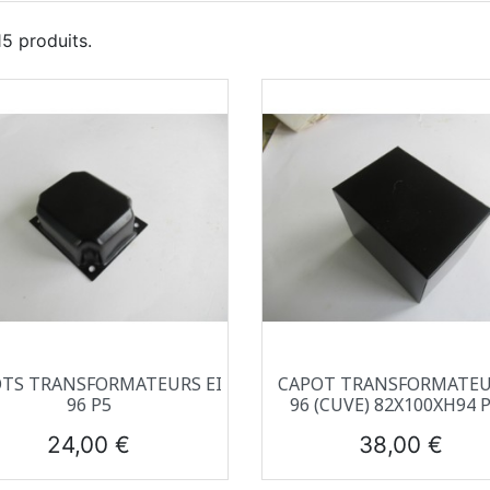
 15 produits.
Aperçu rapide
Aperçu rapide


TS TRANSFORMATEURS EI
CAPOT TRANSFORMATEU
96 P5
96 (CUVE) 82X100XH94 
Prix
Prix
24,00 €
38,00 €