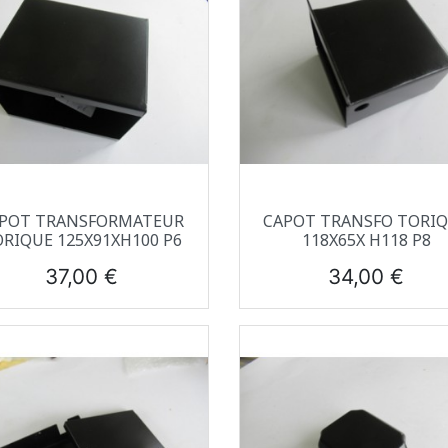
Aperçu rapide
Aperçu rapide


POT TRANSFORMATEUR
CAPOT TRANSFO TORI
RIQUE 125X91XH100 P6
118X65X H118 P8
Prix
Prix
37,00 €
34,00 €