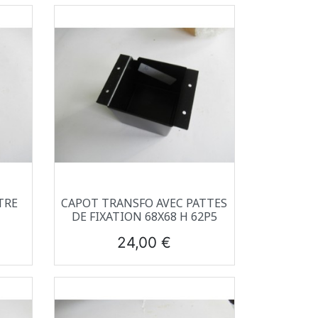
Aperçu rapide

TRE
CAPOT TRANSFO AVEC PATTES
DE FIXATION 68X68 H 62P5
Prix
24,00 €