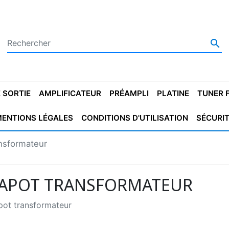

 SORTIE
AMPLIFICATEUR
PRÉAMPLI
PLATINE
TUNER 
ENTIONS LÉGALES
CONDITIONS D'UTILISATION
SÉCURI
 SORTIE
SATEUR
PLATINES VINYLES
CONDENSATEUR
TRANSFO DE SORTIE
MAGNÉTOPHONE
CONDENSATEUR
TRANSFO LINE
TUNER
CONDENSATEU
CAPO
nsformateur
5.08
STYROFLEX
POUR GUITARE
DE DÉMARAGE
MÉLODIUM
NON POLARISÉ
TRAN
APOT TRANSFORMATEUR
ot transformateur