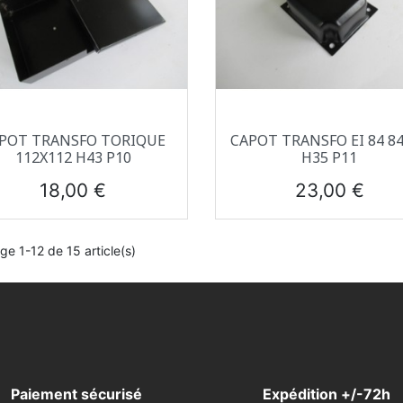
Aperçu rapide
Aperçu rapide


POT TRANSFO TORIQUE
CAPOT TRANSFO EI 84 8
112X112 H43 P10
H35 P11
Prix
Prix
18,00 €
23,00 €
ge 1-12 de 15 article(s)
Paiement sécurisé
Expédition +/-72h