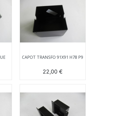
Aperçu rapide

QUE
CAPOT TRANSFO 91X91 H78 P9
Prix
22,00 €