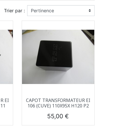
Trier par :
Aperçu rapide

R EI
CAPOT TRANSFORMATEUR EI
P11
106 (CUVE) 110X95X H120 P2
Prix
55,00 €