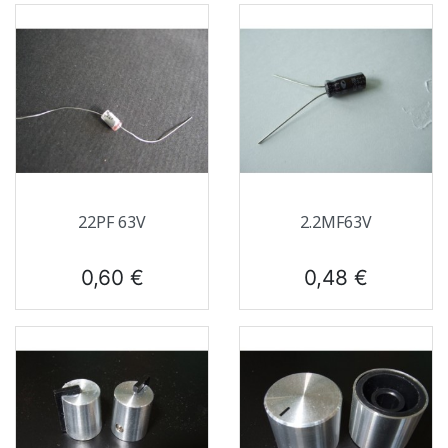
22PF 63V
2.2ΜF63V
Prix
Prix
0,60 €
0,48 €