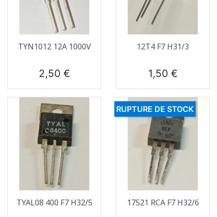
TYN1012 12A 1000V
12T4 F7 H31/3
Prix
Prix
2,50 €
1,50 €
RUPTURE DE STOCK
TYAL08 400 F7 H32/5
17521 RCA F7 H32/6