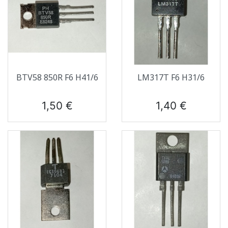
BTV58 850R F6 H41/6
LM317T F6 H31/6
Prix
Prix
1,50 €
1,40 €