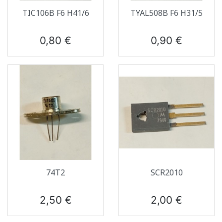
TIC106B F6 H41/6
TYAL508B F6 H31/5
Prix
Prix
0,80 €
0,90 €
74T2
SCR2010
Prix
Prix
2,50 €
2,00 €