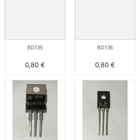
BD135
BD136
Prix
Prix
0,80 €
0,80 €