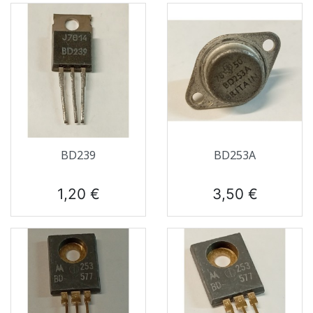
BD239
BD253A
Prix
Prix
1,20 €
3,50 €