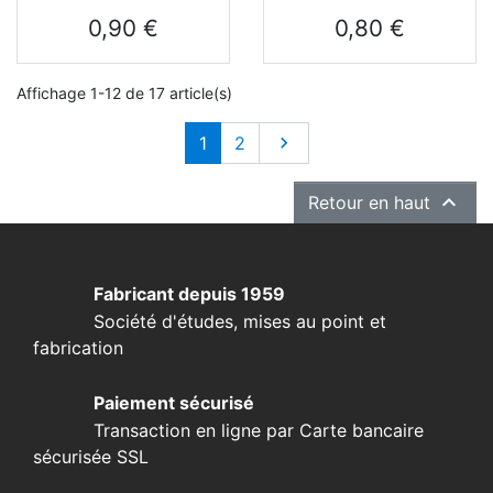
Prix
Prix
0,90 €
0,80 €
Affichage 1-12 de 17 article(s)
Suivant
1
2


Retour en haut
Fabricant depuis 1959
Société d'études, mises au point et
fabrication
Paiement sécurisé
Transaction en ligne par Carte bancaire
sécurisée SSL