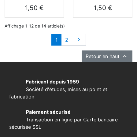
Prix
Prix
1,50 €
1,50 €
Affichage 1-12 de 14 article(s)
Suivant
1
2


Retour en haut
Fabricant depuis 1959
Société d'études, mises au point et
fabrication
Paiement sécurisé
Transaction en ligne par Carte bancaire
sécurisée SSL