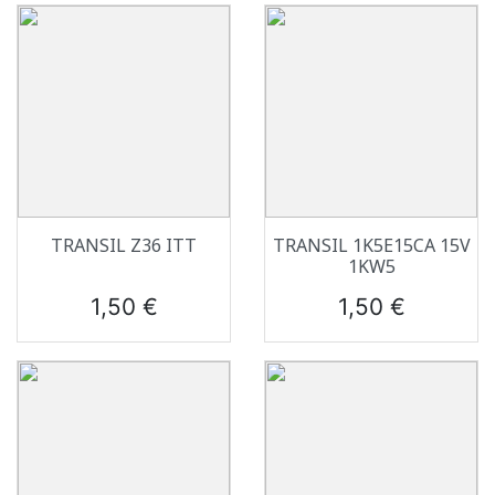
TRANSIL Z36 ITT
TRANSIL 1K5E15CA 15V
1KW5
Prix
Prix
1,50 €
1,50 €