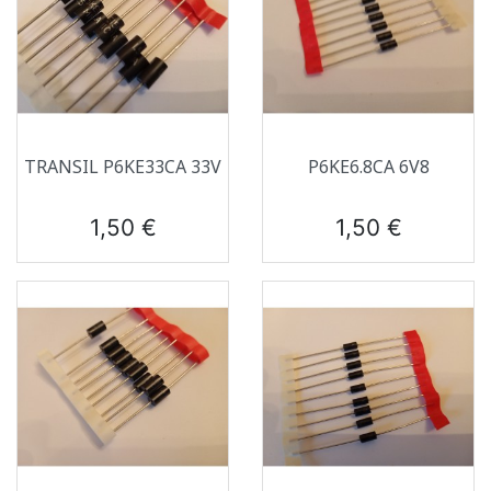
TRANSIL P6KE33CA 33V
P6KE6.8CA 6V8
Prix
Prix
1,50 €
1,50 €