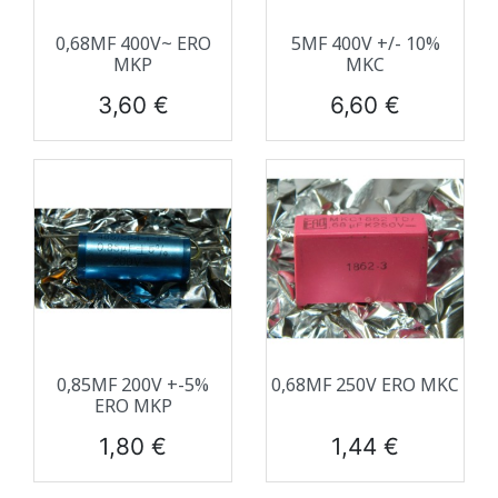
0,68ΜF 400V~ ERO
5ΜF 400V +/- 10%
MKP
MKC
Prix
Prix
3,60 €
6,60 €
0,85ΜF 200V +-5%
0,68ΜF 250V ERO MKC
ERO MKP
Prix
Prix
1,80 €
1,44 €