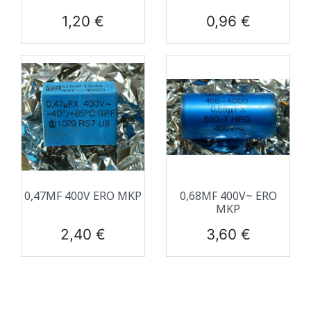
Prix
Prix
1,20 €
0,96 €
0,47ΜF 400V ERO MKP
0,68ΜF 400V~ ERO
MKP
Prix
Prix
2,40 €
3,60 €