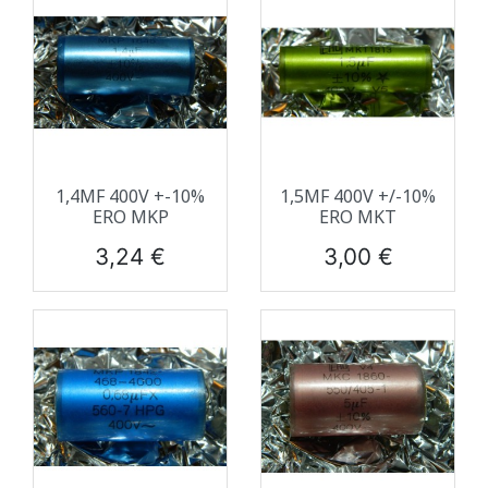
1,4ΜF 400V +-10%
1,5ΜF 400V +/-10%
ERO MKP
ERO MKT
Prix
Prix
3,24 €
3,00 €