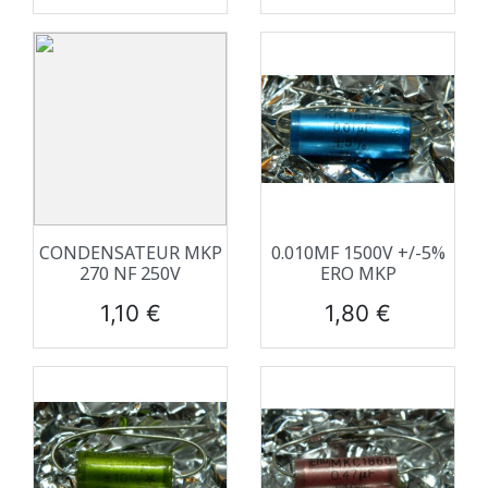
CONDENSATEUR MKP
0.010ΜF 1500V +/-5%
270 NF 250V
ERO MKP
Prix
Prix
1,10 €
1,80 €