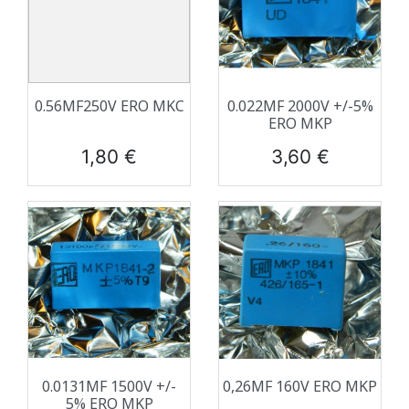
0.56ΜF250V ERO MKC
0.022ΜF 2000V +/-5%
ERO MKP
Prix
Prix
1,80 €
3,60 €
0.0131ΜF 1500V +/-
0,26ΜF 160V ERO MKP
5% ERO MKP