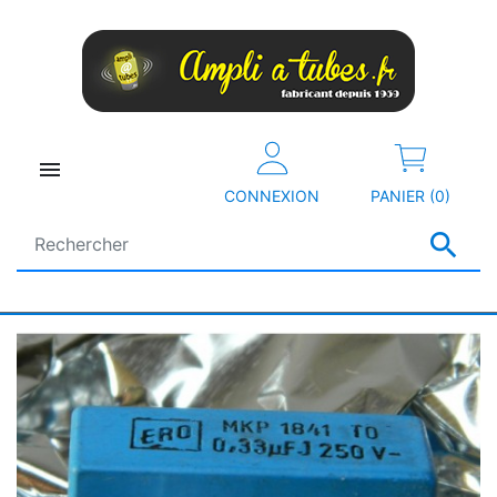

CONNEXION
PANIER (0)
