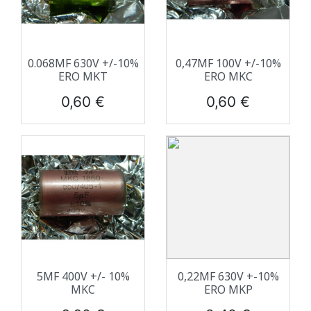
0.068ΜF 630V +/-10%
0,47ΜF 100V +/-10%
ERO MKT
ERO MKC
Prix
Prix
0,60 €
0,60 €
5ΜF 400V +/- 10%
0,22ΜF 630V +-10%
MKC
ERO MKP