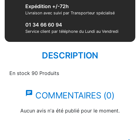
Expédition +/-72h
Livraison avec suivi par Transporteur spécialisé
01 34 66 60 94
Service client par téléphone du Lundi au Vendredi
DESCRIPTION
En stock
90 Produits
chat
COMMENTAIRES (0)
Aucun avis n'a été publié pour le moment.