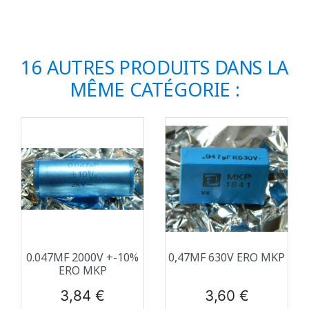
16 AUTRES PRODUITS DANS LA
MÊME CATÉGORIE :
0.047ΜF 2000V +-10%
0,47ΜF 630V ERO MKP
ERO MKP
Prix
Prix
3,84 €
3,60 €