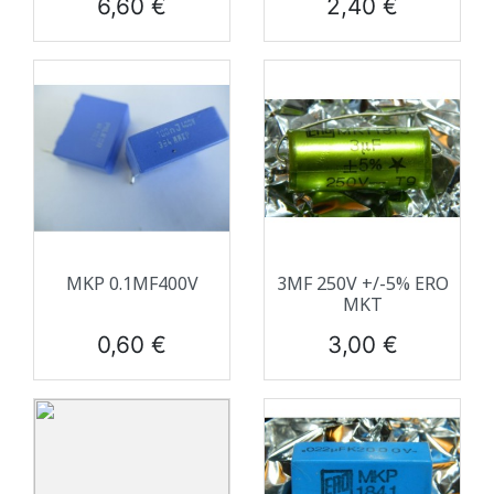
Prix
Prix
6,60 €
2,40 €
MKP 0.1ΜF400V
3ΜF 250V +/-5% ERO
MKT
Prix
Prix
0,60 €
3,00 €