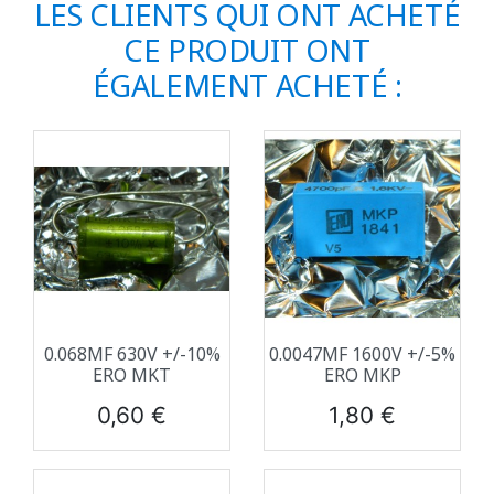
LES CLIENTS QUI ONT ACHETÉ
CE PRODUIT ONT
ÉGALEMENT ACHETÉ :
0.068ΜF 630V +/-10%
0.0047ΜF 1600V +/-5%
ERO MKT
ERO MKP
Prix
Prix
0,60 €
1,80 €