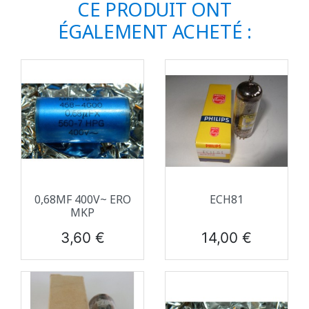
CE PRODUIT ONT
ÉGALEMENT ACHETÉ :
0,68ΜF 400V~ ERO
ECH81
MKP
Prix
Prix
3,60 €
14,00 €