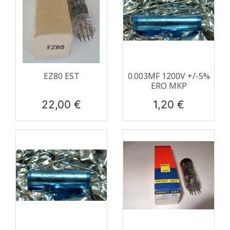
EZ80 EST
0.003ΜF 1200V +/-5%
ERO MKP
Prix
Prix
22,00 €
1,20 €