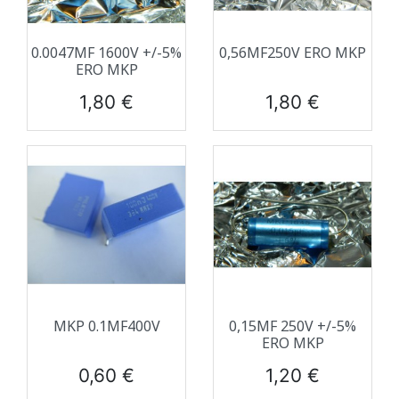
0.0047ΜF 1600V +/-5%
0,56ΜF250V ERO MKP
ERO MKP
Prix
Prix
1,80 €
1,80 €
MKP 0.1ΜF400V
0,15ΜF 250V +/-5%
ERO MKP
Prix
Prix
0,60 €
1,20 €