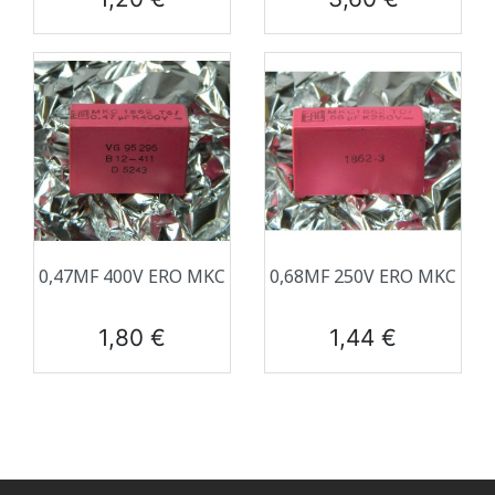
0,47ΜF 400V ERO MKC
0,68ΜF 250V ERO MKC
Prix
Prix
1,80 €
1,44 €