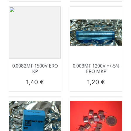
0.0082ΜF 1500V ERO
0.003ΜF 1200V +/-5%
KP
ERO MKP
Prix
Prix
1,40 €
1,20 €