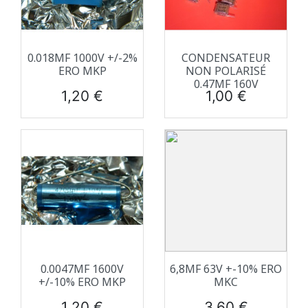
0.018ΜF 1000V +/-2%
CONDENSATEUR
ERO MKP
NON POLARISÉ
0.47ΜF 160V
Prix
Prix
1,20 €
1,00 €
0.0047ΜF 1600V
6,8ΜF 63V +-10% ERO
+/-10% ERO MKP
MKC
Prix
Prix
1,20 €
3,60 €