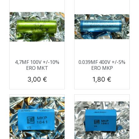
4,7ΜF 100V +/-10%
0.039ΜF 400V +/-5%
ERO MKT
ERO MKP
Prix
Prix
3,00 €
1,80 €