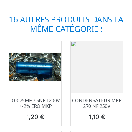
16 AUTRES PRODUITS DANS LA
MÊME CATÉGORIE :
0.0075ΜF 7.5NF 1200V
CONDENSATEUR MKP
+-2% ERO MKP
270 NF 250V
Prix
Prix
1,20 €
1,10 €