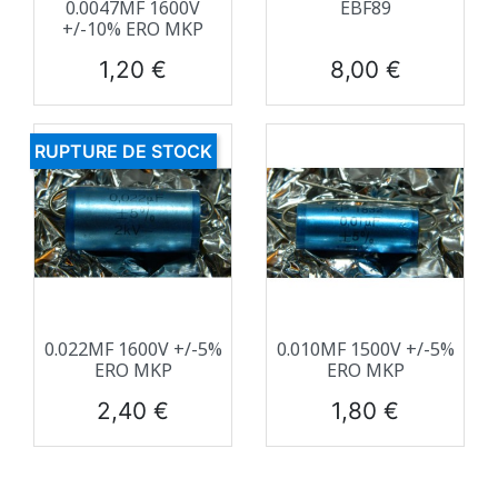
0.0047ΜF 1600V
EBF89
+/-10% ERO MKP
Prix
Prix
1,20 €
8,00 €
RUPTURE DE STOCK
0.022ΜF 1600V +/-5%
0.010ΜF 1500V +/-5%
ERO MKP
ERO MKP
Prix
Prix
2,40 €
1,80 €