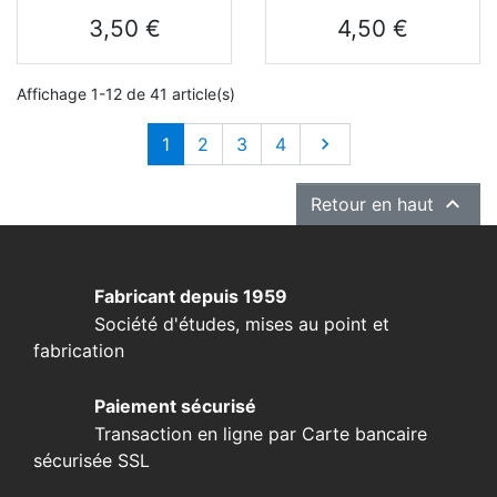
Prix
Prix
3,50 €
4,50 €
Affichage 1-12 de 41 article(s)
Suivant
1
2
3
4


Retour en haut
Fabricant depuis 1959
Société d'études, mises au point et
fabrication
Paiement sécurisé
Transaction en ligne par Carte bancaire
sécurisée SSL