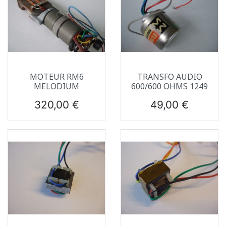
MOTEUR RM6
TRANSFO AUDIO
MELODIUM
600/600 OHMS 1249
Prix
Prix
320,00 €
49,00 €