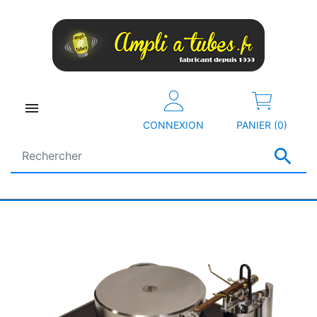

CONNEXION
PANIER (0)
