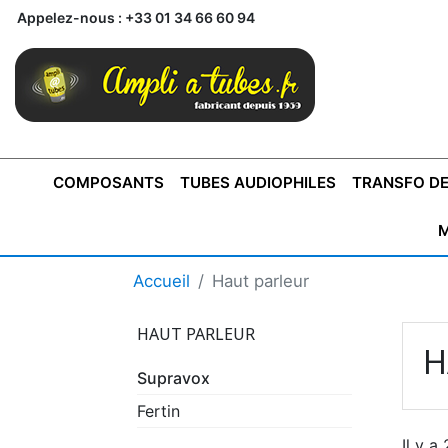
Appelez-nous :
+33 01 34 66 60 94
COMPOSANTS
TUBES AUDIOPHILES
TRANSFO DE
M
BONTONS
TRANSFORMATEUR DE SORTIE DE
AMPLI MONO
AMPLIFICATEURS
SUPRAVOX
BONTONS
FERTIN
AMPLI STÉRÉO
LECTEURS CD
COFFRET
PRÉAMPLI AVEC TUNER
TRANSFORMATEUR DE
COFFRET
CONDEN
Accueil
Haut parleur
AXE 4MM
CLASSE "A" SINGLE
AXE 6MM
POUR
TYPE PUSH PULL
POUR
LCC PAS 
AMPLI À
MONTAGE
TUBES
HAUT PARLEUR
H
Supravox
Fertin
Il y a