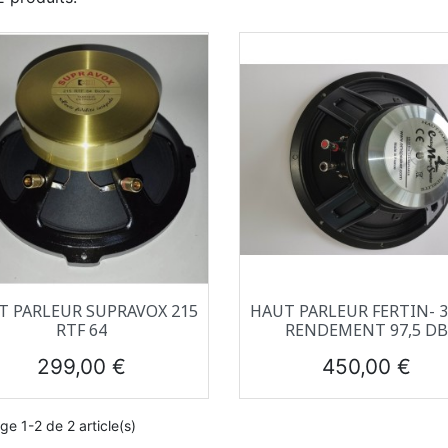
Aperçu rapide
Aperçu rapide


T PARLEUR SUPRAVOX 215
HAUT PARLEUR FERTIN- 
RTF 64
RENDEMENT 97,5 DB
Prix
Prix
299,00 €
450,00 €
ge 1-2 de 2 article(s)