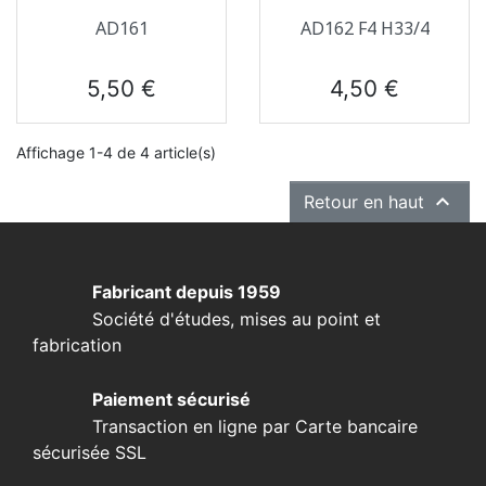
AD161
AD162 F4 H33/4
Prix
Prix
5,50 €
4,50 €
Affichage 1-4 de 4 article(s)

Retour en haut
Fabricant depuis 1959
Société d'études, mises au point et
fabrication
Paiement sécurisé
Transaction en ligne par Carte bancaire
sécurisée SSL