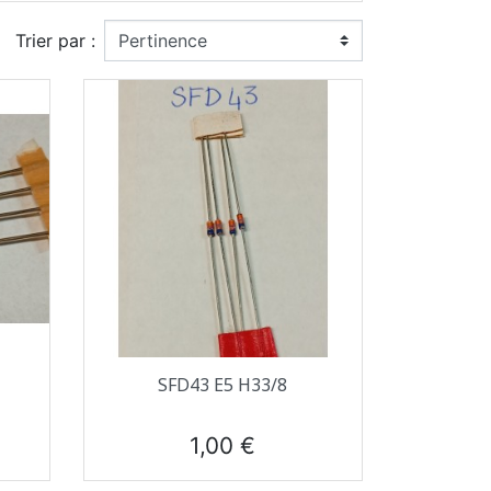
Trier par :
Aperçu rapide

SFD43 E5 H33/8
Prix
1,00 €