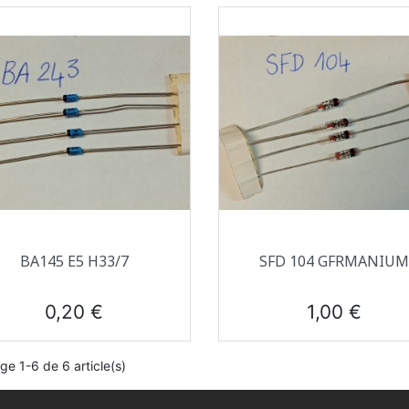
Aperçu rapide
Aperçu rapide


BA145 E5 H33/7
SFD 104 GFRMANIU
Prix
Prix
0,20 €
1,00 €
ge 1-6 de 6 article(s)