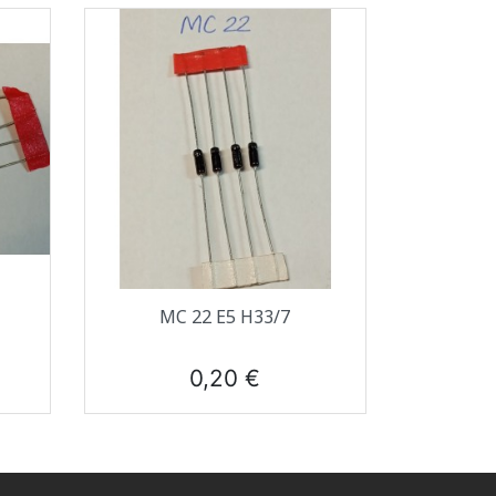
Aperçu rapide

M
MC 22 E5 H33/7
Prix
0,20 €