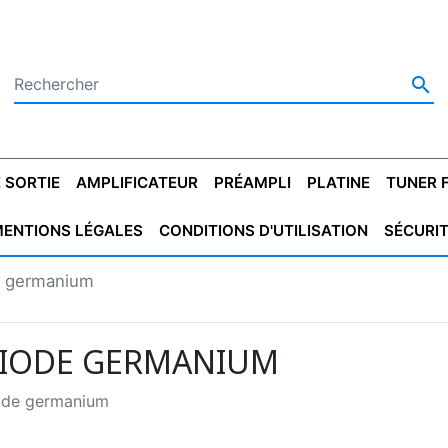

 SORTIE
AMPLIFICATEUR
PRÉAMPLI
PLATINE
TUNER 
ENTIONS LÉGALES
CONDITIONS D'UTILISATION
SÉCURI
 SORTIE
SATEUR
PLATINES VINYLES
CONDENSATEUR
TRANSFO DE SORTIE
MAGNÉTOPHONE
CONDENSATEUR
TRANSFO LINE
TUNER
CONDENSATEU
CAPO
e germanium
5.08
STYROFLEX
POUR GUITARE
DE DÉMARAGE
MÉLODIUM
NON POLARISÉ
TRAN
IODE GERMANIUM
ode germanium