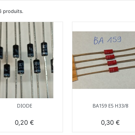
 6 produits.
Aperçu rapide
Aperçu rapide


DIODE
BA159 E5 H33/8
Prix
Prix
0,20 €
0,30 €