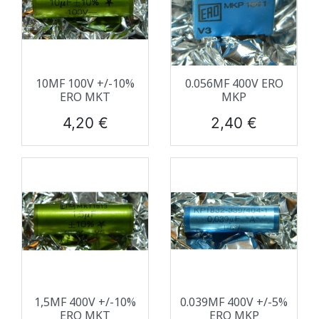
10ΜF 100V +/-10%
0.056ΜF 400V ERO
ERO MKT
MKP
Prix
Prix
4,20 €
2,40 €
1,5ΜF 400V +/-10%
0.039ΜF 400V +/-5%
ERO MKT
ERO MKP