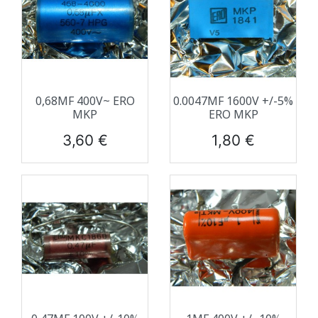
0,68ΜF 400V~ ERO
0.0047ΜF 1600V +/-5%
MKP
ERO MKP
Prix
Prix
3,60 €
1,80 €