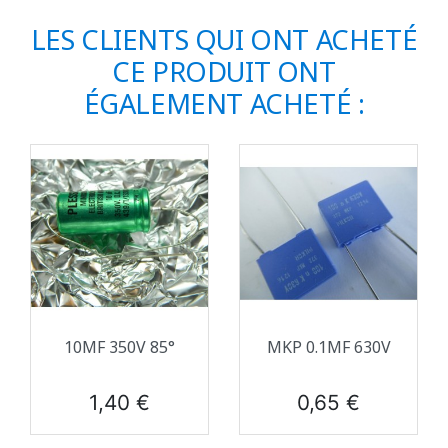
LES CLIENTS QUI ONT ACHETÉ
CE PRODUIT ONT
ÉGALEMENT ACHETÉ :
10ΜF 350V 85°
MKP 0.1ΜF 630V
Prix
Prix
1,40 €
0,65 €