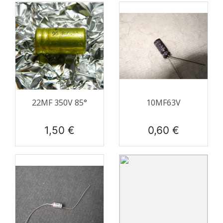
22ΜF 350V 85°
10ΜF63V
Prix
Prix
1,50 €
0,60 €