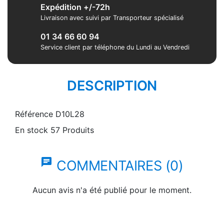
Expédition +/-72h
Livraison avec suivi par Transporteur spécialisé
01 34 66 60 94
Service client par téléphone du Lundi au Vendredi
DESCRIPTION
Référence
D10L28
En stock
57 Produits
chat
COMMENTAIRES (0)
Aucun avis n'a été publié pour le moment.