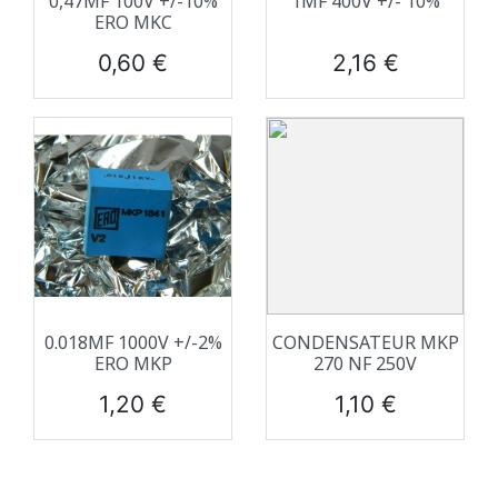
0,47ΜF 100V +/-10%
1ΜF 400V +/- 10%
ERO MKC
Prix
Prix
0,60 €
2,16 €
0.018ΜF 1000V +/-2%
CONDENSATEUR MKP
ERO MKP
270 NF 250V
Prix
Prix
1,20 €
1,10 €