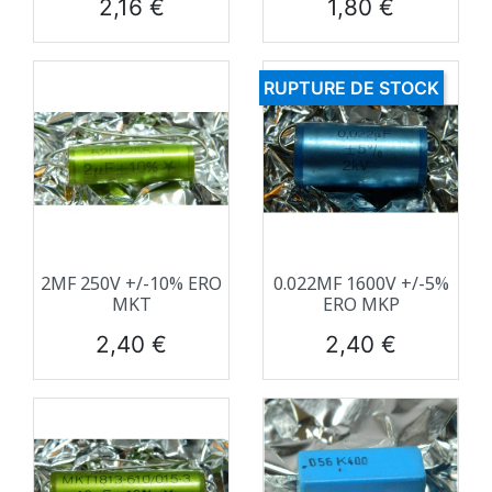
Prix
Prix
2,16 €
1,80 €
RUPTURE DE STOCK
2ΜF 250V +/-10% ERO
0.022ΜF 1600V +/-5%
MKT
ERO MKP
Prix
Prix
2,40 €
2,40 €