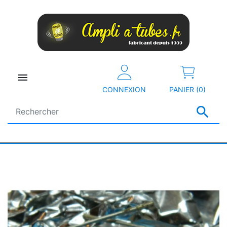

CONNEXION
PANIER (0)
