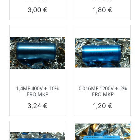
Prix
Prix
3,00 €
1,80 €
1,4ΜF 400V +-10%
0.016ΜF 1200V +-2%
ERO MKP
ERO MKP
Prix
Prix
3,24 €
1,20 €