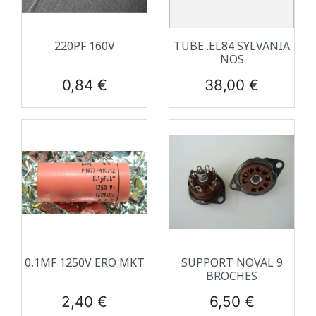
220PF 160V
TUBE .EL84 SYLVANIA
NOS
Prix
Prix
0,84 €
38,00 €
0,1ΜF 1250V ERO MKT
SUPPORT NOVAL 9
BROCHES
Prix
Prix
2,40 €
6,50 €