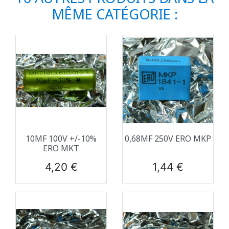
MÊME CATÉGORIE :
10ΜF 100V +/-10%
0,68ΜF 250V ERO MKP
ERO MKT
Prix
Prix
4,20 €
1,44 €