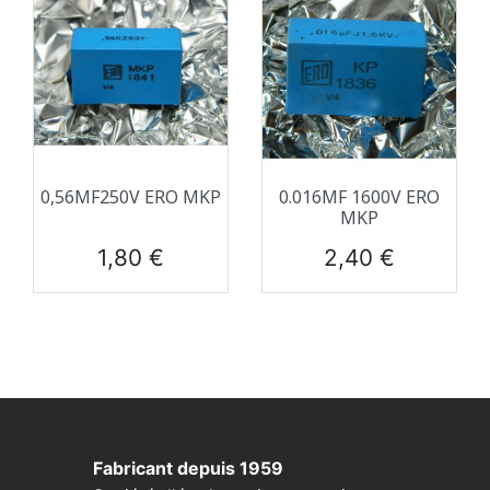
0,56ΜF250V ERO MKP
0.016ΜF 1600V ERO
MKP
Prix
Prix
1,80 €
2,40 €
Fabricant depuis 1959