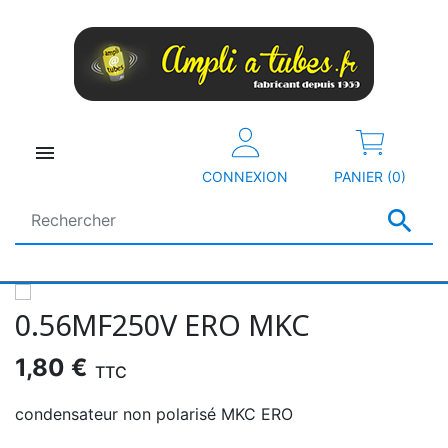

CONNEXION
PANIER (0)

0.56ΜF250V ERO MKC
1,80 €
TTC
condensateur non polarisé MKC ERO