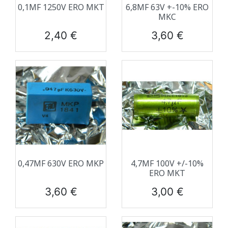
0,1ΜF 1250V ERO MKT
6,8ΜF 63V +-10% ERO
MKC
Prix
Prix
2,40 €
3,60 €
0,47ΜF 630V ERO MKP
4,7ΜF 100V +/-10%
ERO MKT
Prix
Prix
3,60 €
3,00 €