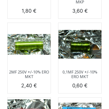
MKP
Prix
Prix
1,80 €
3,60 €
2ΜF 250V +/-10% ERO
0,1ΜF 250V +/-10%
MKT
ERO MKT
Prix
Prix
2,40 €
0,60 €