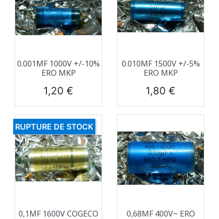
0.001ΜF 1000V +/-10%
0.010ΜF 1500V +/-5%
ERO MKP
ERO MKP
Prix
Prix
1,20 €
1,80 €
RUPTURE DE STOCK
0,1ΜF 1600V COGECO
0,68ΜF 400V~ ERO