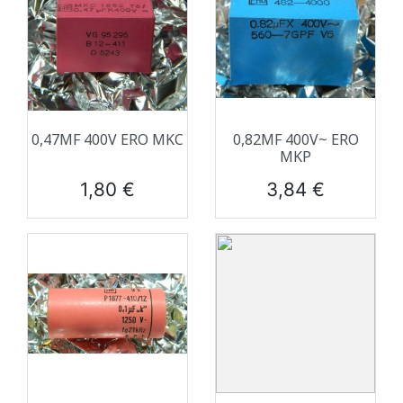
0,47ΜF 400V ERO MKC
0,82ΜF 400V~ ERO
MKP
Prix
Prix
1,80 €
3,84 €