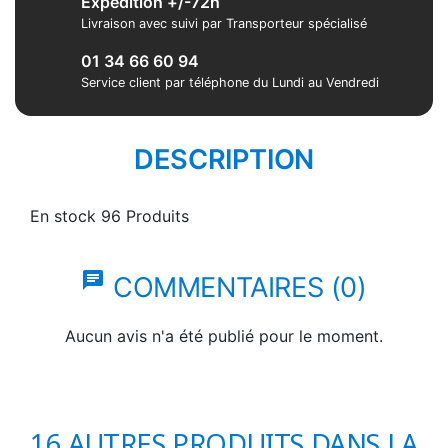
Expédition +/-72h
Livraison avec suivi par Transporteur spécialisé
01 34 66 60 94
Service client par téléphone du Lundi au Vendredi
DESCRIPTION
En stock
96 Produits
chat
COMMENTAIRES (0)
Aucun avis n'a été publié pour le moment.
16 AUTRES PRODUITS DANS LA