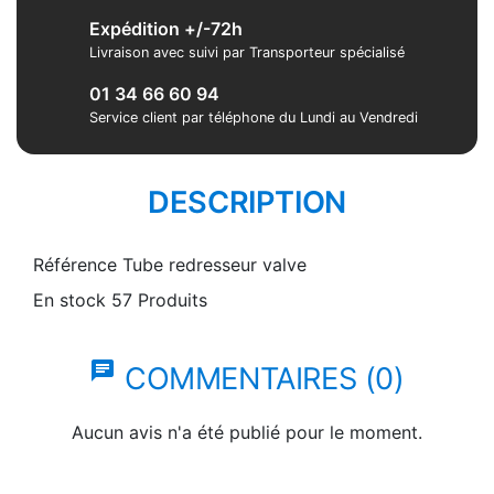
Expédition +/-72h
Livraison avec suivi par Transporteur spécialisé
01 34 66 60 94
Service client par téléphone du Lundi au Vendredi
DESCRIPTION
Référence
Tube redresseur valve
En stock
57 Produits
chat
COMMENTAIRES (0)
Aucun avis n'a été publié pour le moment.