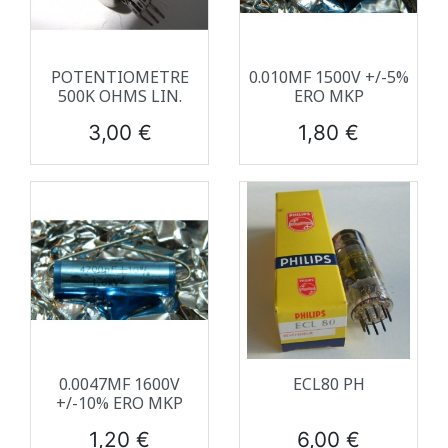
POTENTIOMETRE
0.010ΜF 1500V +/-5%
500K OHMS LIN.
ERO MKP
Prix
Prix
3,00 €
1,80 €
0.0047ΜF 1600V
ECL80 PH
+/-10% ERO MKP
Prix
Prix
1,20 €
6,00 €