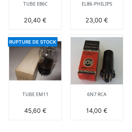
TUBE E86C
EL86-PHILIPS
Prix
Prix
20,40 €
23,00 €
RUPTURE DE STOCK
TUBE EM11
6N7 RCA
Prix
Prix
45,60 €
14,00 €