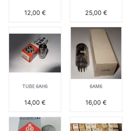
Prix
Prix
12,00 €
25,00 €
TUBE 6AH6
6AM6
Prix
Prix
14,00 €
16,00 €