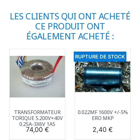
LES CLIENTS QUI ONT ACHETÉ
CE PRODUIT ONT
ÉGALEMENT ACHETÉ :
RUPTURE DE STOCK
TRANSFORMATEUR
0.022ΜF 1600V +/-5%
TORIQUE S.200V+40V
ERO MKP
0.25A-3X6V 1A5
Prix
Prix
74,00 €
2,40 €