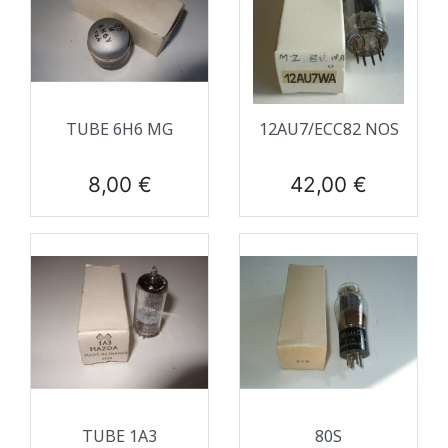
TUBE 6H6 MG
12AU7/ECC82 NOS
Prix
Prix
8,00 €
42,00 €
TUBE 1A3
80S