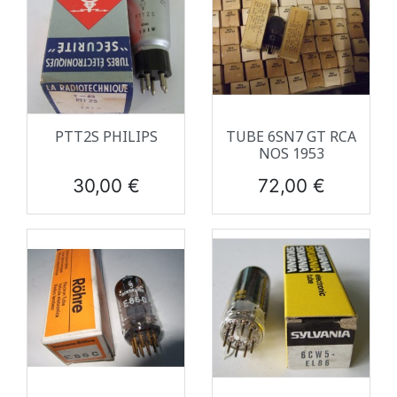
PTT2S PHILIPS
TUBE 6SN7 GT RCA
NOS 1953
Prix
Prix
30,00 €
72,00 €