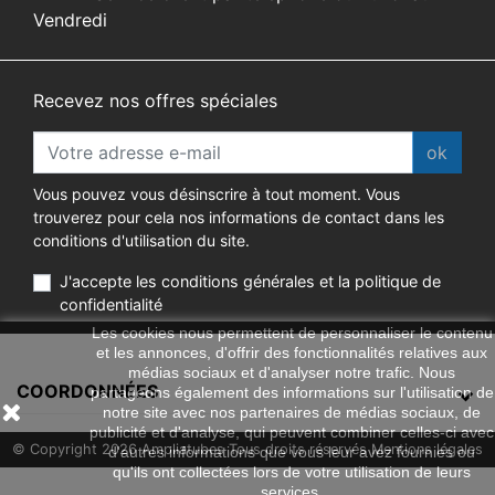
Vendredi
Recevez nos offres spéciales
ok
Vous pouvez vous désinscrire à tout moment. Vous
trouverez pour cela nos informations de contact dans les
conditions d'utilisation du site.
J'accepte les conditions générales et la politique de
confidentialité
Les cookies nous permettent de personnaliser le contenu
et les annonces, d'offrir des fonctionnalités relatives aux
médias sociaux et d'analyser notre trafic. Nous
COORDONNÉES
partageons également des informations sur l'utilisation de
notre site avec nos partenaires de médias sociaux, de
publicité et d'analyse, qui peuvent combiner celles-ci avec
© Copyright 2026 Ampliatubes Tous droits réservés
Mentions légales
d'autres informations que vous leur avez fournies ou
qu'ils ont collectées lors de votre utilisation de leurs
Plan du site
services.