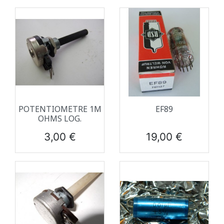
POTENTIOMETRE 1M
EF89
OHMS LOG.
Prix
Prix
3,00 €
19,00 €