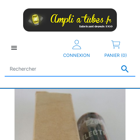

CONNEXION
PANIER (0)
