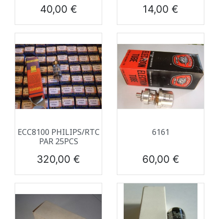
Prix
Prix
40,00 €
14,00 €
ECC8100 PHILIPS/RTC
6161
PAR 25PCS
Prix
Prix
320,00 €
60,00 €