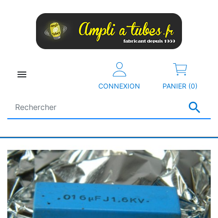

CONNEXION
PANIER (0)
