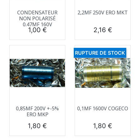
CONDENSATEUR
2,2ΜF 250V ERO MKT
NON POLARISÉ
0.47ΜF 160V
Prix
Prix
1,00 €
2,16 €
RUPTURE DE STOCK
0,85ΜF 200V +-5%
0,1ΜF 1600V COGECO
ERO MKP
Prix
Prix
1,80 €
1,80 €