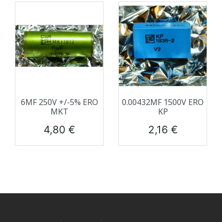
6ΜF 250V +/-5% ERO
0.00432ΜF 1500V ERO
MKT
KP
Prix
Prix
4,80 €
2,16 €