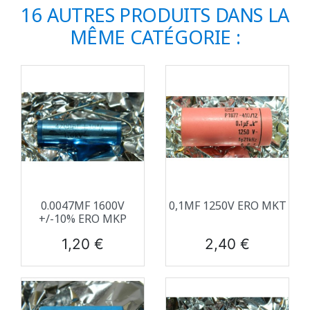
16 AUTRES PRODUITS DANS LA
MÊME CATÉGORIE :
0.0047ΜF 1600V
0,1ΜF 1250V ERO MKT
+/-10% ERO MKP
Prix
Prix
1,20 €
2,40 €