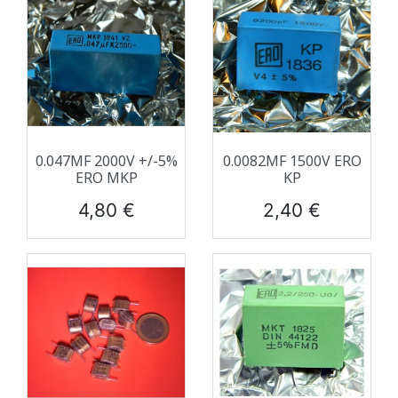
0.047ΜF 2000V +/-5%
0.0082ΜF 1500V ERO
ERO MKP
KP
Prix
Prix
4,80 €
2,40 €