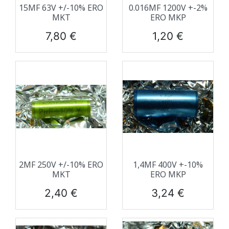
15ΜF 63V +/-10% ERO
0.016ΜF 1200V +-2%
MKT
ERO MKP
Prix
Prix
7,80 €
1,20 €
2ΜF 250V +/-10% ERO
1,4ΜF 400V +-10%
MKT
ERO MKP
Prix
Prix
2,40 €
3,24 €