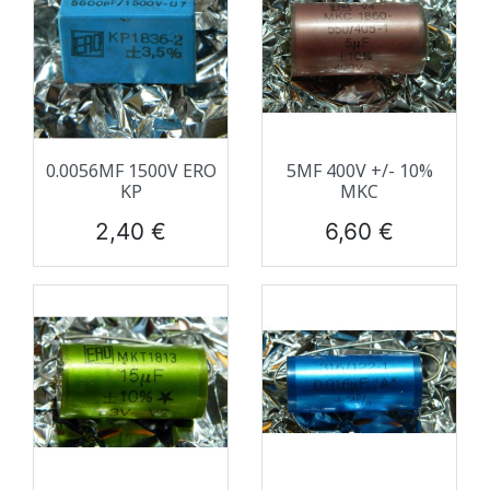
0.0056ΜF 1500V ERO
5ΜF 400V +/- 10%
KP
MKC
Prix
Prix
2,40 €
6,60 €