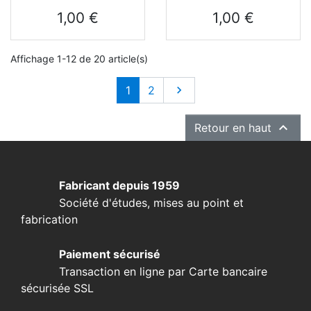
Prix
Prix
1,00 €
1,00 €
Affichage 1-12 de 20 article(s)
Suivant
1
2


Retour en haut
Fabricant depuis 1959
Société d'études, mises au point et
fabrication
Paiement sécurisé
Transaction en ligne par Carte bancaire
sécurisée SSL