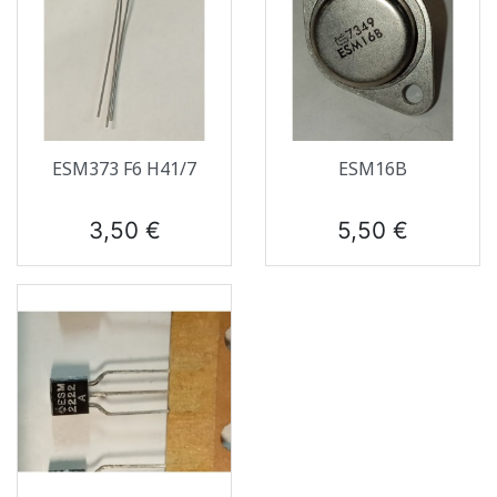
ESM373 F6 H41/7
ESM16B
Prix
Prix
3,50 €
5,50 €