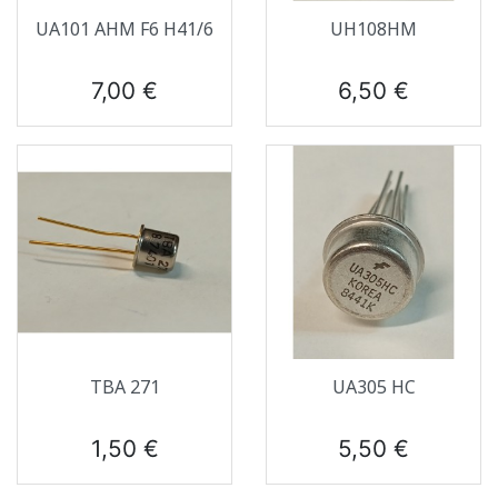
UA101 AHM F6 H41/6
UH108HM
Prix
Prix
7,00 €
6,50 €
TBA 271
UA305 HC
Prix
Prix
1,50 €
5,50 €