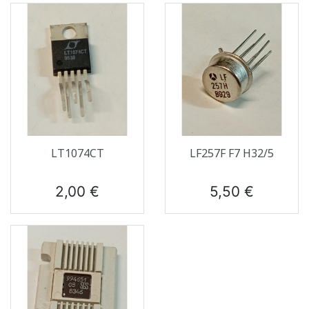
LT1074CT
LF257F F7 H32/5
Prix
Prix
2,00 €
5,50 €