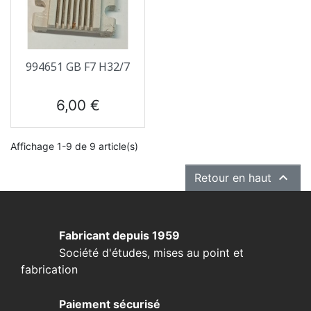
994651 GB F7 H32/7
Prix
6,00 €
Affichage 1-9 de 9 article(s)

Retour en haut
Fabricant depuis 1959
Société d'études, mises au point et
fabrication
Paiement sécurisé