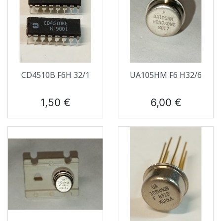
CD4510B F6H 32/1
UA105HM F6 H32/6
Prix
Prix
1,50 €
6,00 €