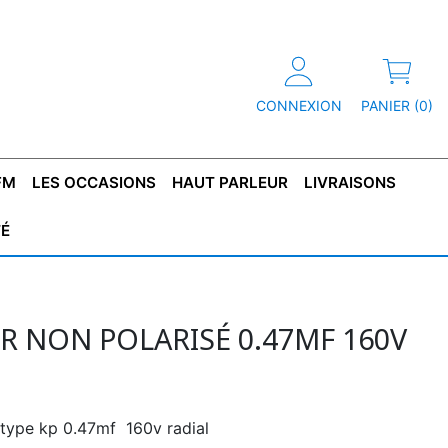
CONNEXION
PANIER (0)
FM
LES OCCASIONS
HAUT PARLEUR
LIVRAISONS
TÉ
R
T DE
CONDENSATEUR
CAPOT
CONDENSATEUR
TÔLE POUR
CONDENSATEUR
CO
SFORMATEUR
TYPE X2
TRANSFORMATEUR
POLARISÉ
TRANSFORMATEUR
POLARISÉ
TAN
HAUTE TENSION
BASSE TENSION
 NON POLARISÉ 0.47ΜF 160V
type kp 0.47mf 160v radial