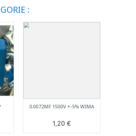
GORIE :
Aperçu rapide

P
0.0072ΜF 1500V +-5% WIMA
Prix
1,20 €