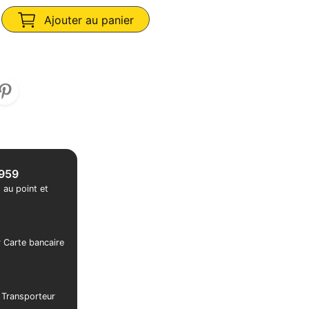
Ajouter au panier
1959
 au point et
r Carte bancaire
r Transporteur