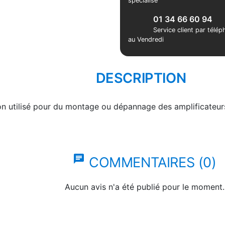
spécialisé
01 34 66 60 94
Service client par télé
au Vendredi
DESCRIPTION
n utilisé pour du montage ou dépannage des amplificateurs
chat
COMMENTAIRES (0)
Aucun avis n'a été publié pour le moment.