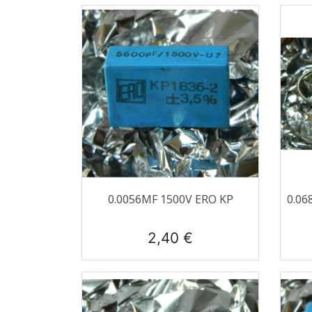
Aperçu rapide

0.0056ΜF 1500V ERO KP
0.06
Prix
2,40 €