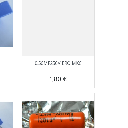
Aperçu rapide

0.56ΜF250V ERO MKC
Prix
1,80 €