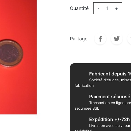
Quantité
-
+
Partager
Fabricant depuis 
Société d'études, mises
fabrication
Paiement sécurisé
Transaction en ligne pa
sécurisée SSL
Expédition +/-72h
Livraison avec suivi pa