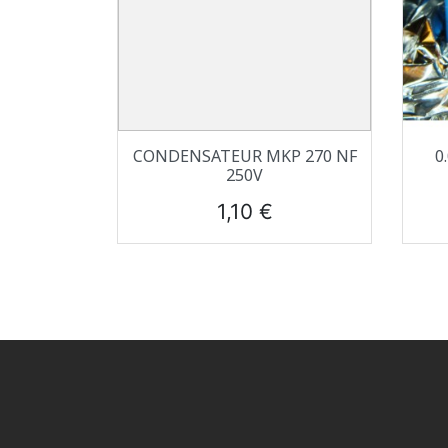
Aperçu rapide

CONDENSATEUR MKP 270 NF
0
250V
Prix
1,10 €