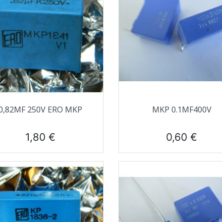
Aperçu rapide
Aperçu rapide


0,82ΜF 250V ERO MKP
MKP 0.1ΜF400V
Prix
Prix
1,80 €
0,60 €