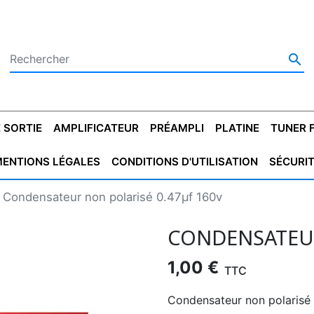

 SORTIE
AMPLIFICATEUR
PRÉAMPLI
PLATINE
TUNER 
ENTIONS LÉGALES
CONDITIONS D'UTILISATION
SÉCURI
 SORTIE
SATEUR
PLATINES VINYLES
CONDENSATEUR
TRANSFO DE SORTIE
MAGNÉTOPHONE
CONDENSATEUR
TRANSFO LINE
TUNER
CONDENSATEU
CAPO
Condensateur non polarisé 0.47µf 160v
5.08
STYROFLEX
POUR GUITARE
DE DÉMARAGE
MÉLODIUM
NON POLARISÉ
TRAN
CONDENSATEUR
1,00 €
TTC
Condensateur non polarisé 