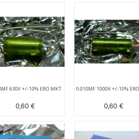
Aperçu rapide
Aperçu rapide


8ΜF 630V +/-10% ERO MKT
0.010ΜF 1000V +/-10% ER
Prix
Prix
0,60 €
0,60 €