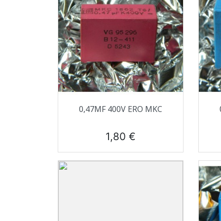
Aperçu rapide

0,47ΜF 400V ERO MKC
Prix
1,80 €