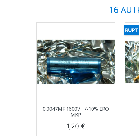
16 AUT
RUPT
Aperçu rapide

0.0047ΜF 1600V +/-10% ERO
MKP
Prix
1,20 €