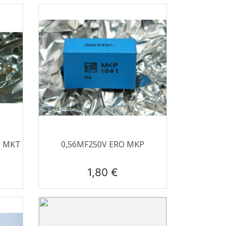
Aperçu rapide

O MKT
0,56ΜF250V ERO MKP
Prix
1,80 €