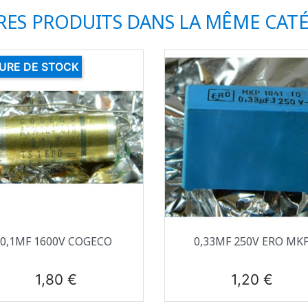
RES PRODUITS DANS LA MÊME CATÉ
URE DE STOCK
Aperçu rapide
Aperçu rapide


0,1ΜF 1600V COGECO
0,33ΜF 250V ERO MK
Prix
Prix
1,80 €
1,20 €