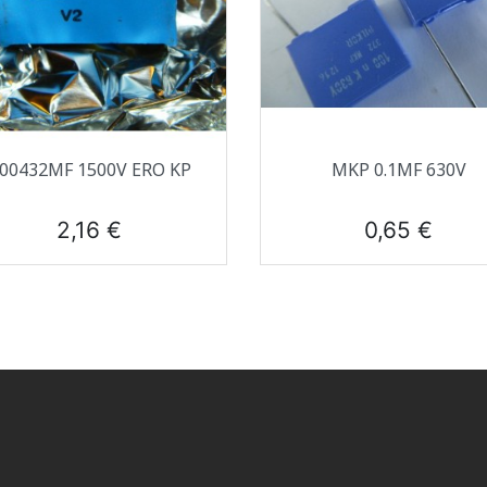
Aperçu rapide
Aperçu rapide


.00432ΜF 1500V ERO KP
MKP 0.1ΜF 630V
Prix
Prix
2,16 €
0,65 €