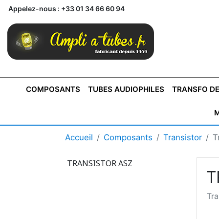
Appelez-nous :
+33 01 34 66 60 94
COMPOSANTS
TUBES AUDIOPHILES
TRANSFO DE
M
BONTONS
TRANSFORMATEUR DE SORTIE DE
AMPLI MONO
AMPLIFICATEURS
SUPRAVOX
BONTONS
FERTIN
AMPLI STÉRÉO
LECTEURS CD
COFFRET
PRÉAMPLI AVEC TUNER
TRANSFORMATEUR DE
COFFRET
CONDEN
Accueil
Composants
Transistor
T
AXE 4MM
CLASSE "A" SINGLE
AXE 6MM
POUR
TYPE PUSH PULL
POUR
LCC PAS 
AMPLI À
MONTAGE
TUBES
TRANSISTOR ASZ
T
Tra