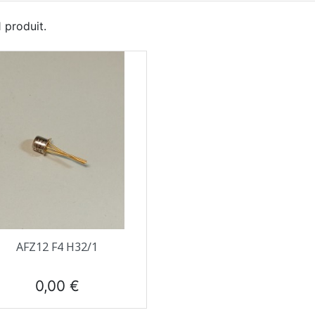
 1 produit.
Aperçu rapide

AFZ12 F4 H32/1
Prix
0,00 €