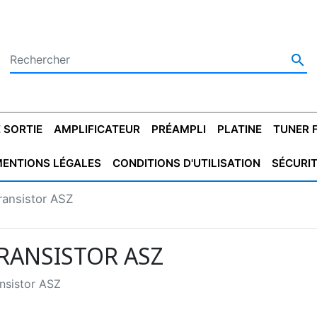

 SORTIE
AMPLIFICATEUR
PRÉAMPLI
PLATINE
TUNER 
ENTIONS LÉGALES
CONDITIONS D'UTILISATION
SÉCURI
 SORTIE
SATEUR
PLATINES VINYLES
CONDENSATEUR
TRANSFO DE SORTIE
MAGNÉTOPHONE
CONDENSATEUR
TRANSFO LINE
TUNER
CONDENSATEU
CAPO
ransistor ASZ
5.08
STYROFLEX
POUR GUITARE
DE DÉMARAGE
MÉLODIUM
NON POLARISÉ
TRAN
RANSISTOR ASZ
nsistor ASZ