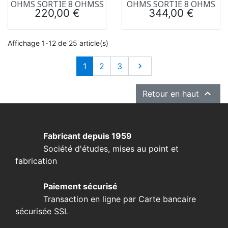
OHMS SORTIE 8 OHMSS
OHMS SORTIE 8 OHMS
Prix
Prix
220,00 €
344,00 €
Affichage 1-12 de 25 article(s)
Suivant
1
2
3


Retour en haut
Fabricant depuis 1959
Société d'études, mises au point et
fabrication
Paiement sécurisé
Transaction en ligne par Carte bancaire
sécurisée SSL