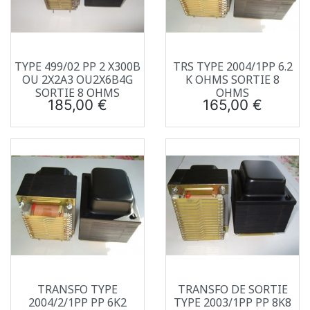
TYPE 499/02 PP 2 X300B
TRS TYPE 2004/1PP 6.2
OU 2X2A3 OU2X6B4G
K OHMS SORTIE 8
SORTIE 8 OHMS
OHMS
Prix
Prix
185,00 €
165,00 €
TRANSFO TYPE
TRANSFO DE SORTIE
2004/2/1PP PP 6K2
TYPE 2003/1PP PP 8K8