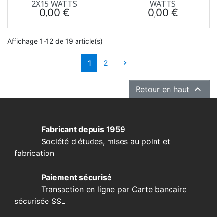
2X15 WATTS
WATTS
Prix
Prix
0,00 €
0,00 €
Affichage 1-12 de 19 article(s)
Suivant
1
2


Retour en haut
Fabricant depuis 1959
Société d'études, mises au point et
fabrication
Paiement sécurisé
Transaction en ligne par Carte bancaire
sécurisée SSL