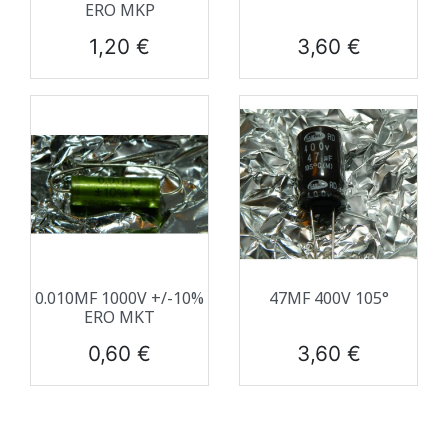
ERO MKP
Prix
Prix
1,20 €
3,60 €
0.010ΜF 1000V +/-10%
47ΜF 400V 105°
ERO MKT
Prix
Prix
0,60 €
3,60 €