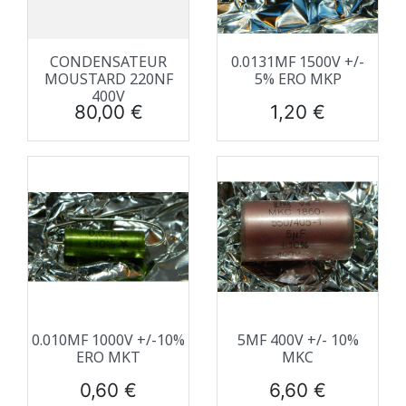
CONDENSATEUR
0.0131ΜF 1500V +/-
MOUSTARD 220NF
5% ERO MKP
400V
Prix
Prix
80,00 €
1,20 €
0.010ΜF 1000V +/-10%
5ΜF 400V +/- 10%
ERO MKT
MKC
Prix
Prix
0,60 €
6,60 €