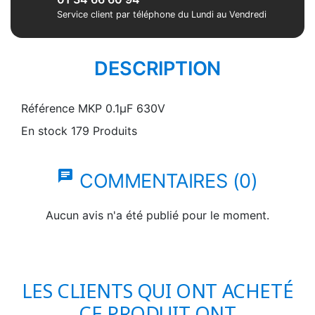
Service client par téléphone du Lundi au Vendredi
DESCRIPTION
Référence
MKP 0.1µF 630V
En stock
179 Produits
chat
COMMENTAIRES (0)
Aucun avis n'a été publié pour le moment.
LES CLIENTS QUI ONT ACHETÉ
CE PRODUIT ONT