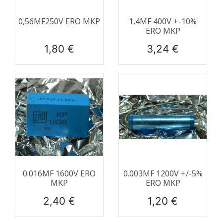
0,56ΜF250V ERO MKP
1,4ΜF 400V +-10%
ERO MKP
Prix
Prix
1,80 €
3,24 €
0.016ΜF 1600V ERO
0.003ΜF 1200V +/-5%
MKP
ERO MKP
Prix
Prix
2,40 €
1,20 €