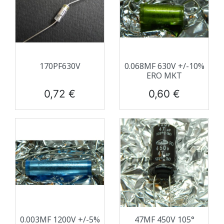
170PF630V
0.068ΜF 630V +/-10%
ERO MKT
Prix
Prix
0,72 €
0,60 €
0.003ΜF 1200V +/-5%
47ΜF 450V 105°