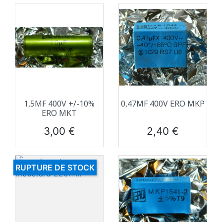
1,5ΜF 400V +/-10%
0,47ΜF 400V ERO MKP
ERO MKT
Prix
Prix
3,00 €
2,40 €
RUPTURE DE STOCK