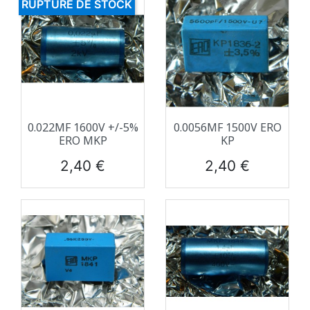
RUPTURE DE STOCK
0.022ΜF 1600V +/-5%
0.0056ΜF 1500V ERO
ERO MKP
KP
Prix
Prix
2,40 €
2,40 €