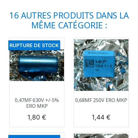
16 AUTRES PRODUITS DANS LA
MÊME CATÉGORIE :
RUPTURE DE STOCK
0,47ΜF 630V +/-5%
0,68ΜF 250V ERO MKP
ERO MKP
Prix
Prix
1,80 €
1,44 €