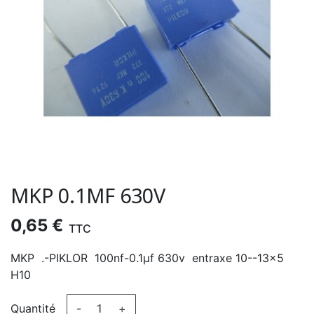
MKP 0.1ΜF 630V
0,65 €
TTC
MKP .-PIKLOR 100nf-0.1µf 630v entraxe 10--13x5
H10
Quantité
-
+