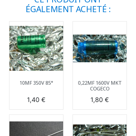
ÉGALEMENT ACHETÉ :
10ΜF 350V 85°
0,22ΜF 1600V MKT
COGECO
Prix
Prix
1,40 €
1,80 €