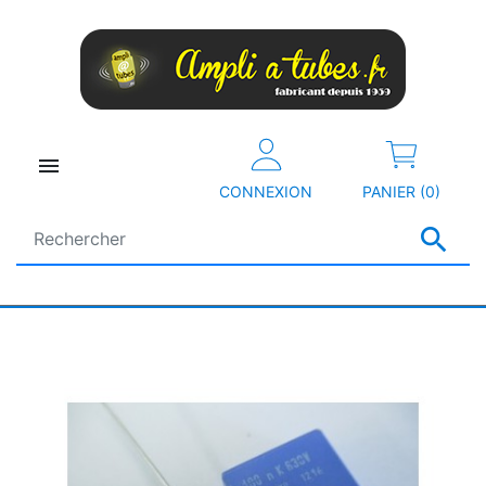

CONNEXION
PANIER (0)
