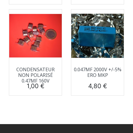
CONDENSATEUR
0.047ΜF 2000V +/-5%
NON POLARISÉ
ERO MKP
0.47ΜF 160V
Prix
Prix
1,00 €
4,80 €