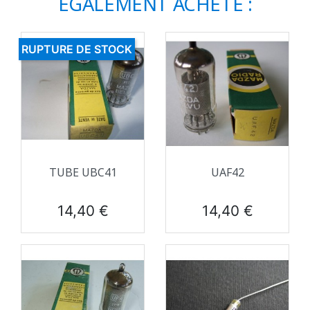
ÉGALEMENT ACHETÉ :
RUPTURE DE STOCK
TUBE UBC41
UAF42
Prix
Prix
14,40 €
14,40 €