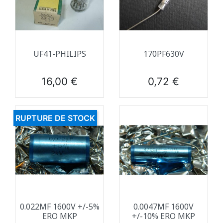
UF41-PHILIPS
170PF630V
Prix
Prix
16,00 €
0,72 €
RUPTURE DE STOCK
0.022ΜF 1600V +/-5%
0.0047ΜF 1600V
ERO MKP
+/-10% ERO MKP