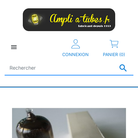

CONNEXION
PANIER (0)
