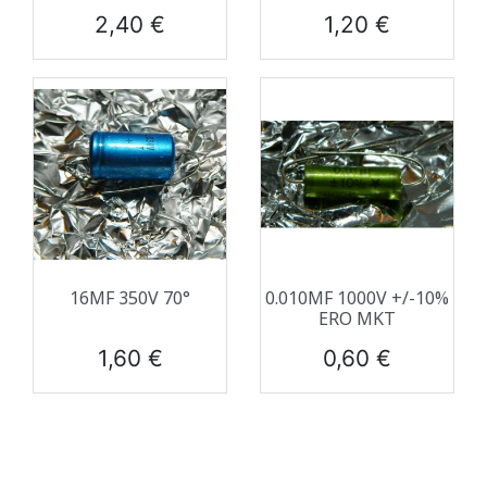
Prix
Prix
2,40 €
1,20 €
16ΜF 350V 70°
0.010ΜF 1000V +/-10%
ERO MKT
Prix
Prix
1,60 €
0,60 €