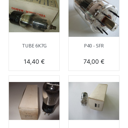
TUBE 6K7G
P40 - SFR
Prix
Prix
14,40 €
74,00 €