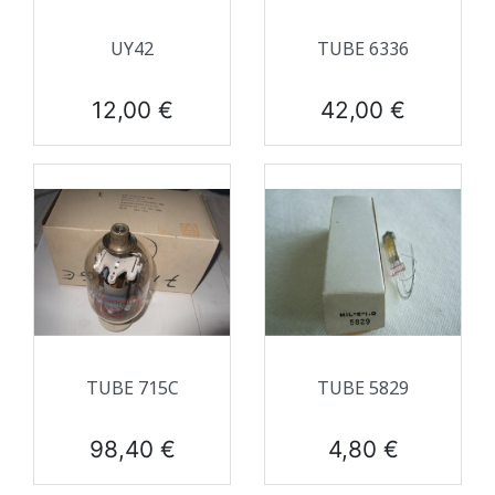
UY42
TUBE 6336
Prix
Prix
12,00 €
42,00 €
TUBE 715C
TUBE 5829
Prix
Prix
98,40 €
4,80 €