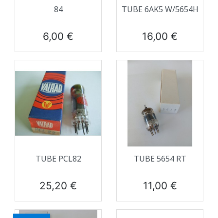
84
TUBE 6AK5 W/5654H
Prix
Prix
6,00 €
16,00 €
TUBE PCL82
TUBE 5654 RT
Prix
Prix
25,20 €
11,00 €