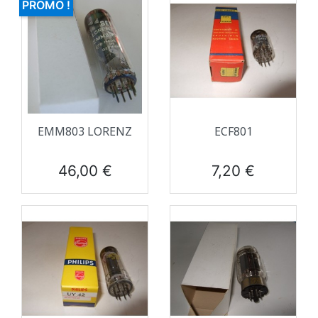
PROMO !
EMM803 LORENZ
ECF801
Prix
Prix
46,00 €
7,20 €