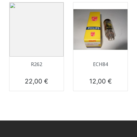
R262
ECH84
Prix
Prix
22,00 €
12,00 €