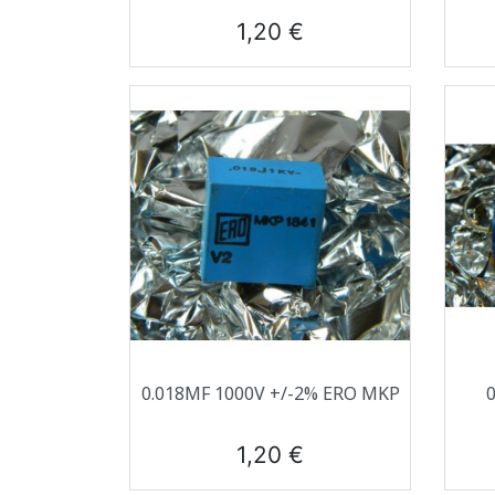
Prix
1,20 €
Aperçu rapide

0.018ΜF 1000V +/-2% ERO MKP
Prix
1,20 €