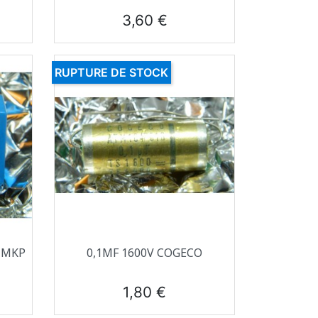
Prix
3,60 €
RUPTURE DE STOCK
Aperçu rapide

O MKP
0,1ΜF 1600V COGECO
Prix
1,80 €