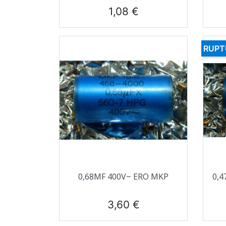
Prix
1,08 €
RUPT
Aperçu rapide

0,68ΜF 400V~ ERO MKP
0,4
Prix
3,60 €