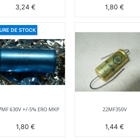
Prix
Prix
3,24 €
1,80 €
URE DE STOCK
Aperçu rapide
Aperçu rapide


7ΜF 630V +/-5% ERO MKP
22ΜF350V
Prix
Prix
1,80 €
1,44 €