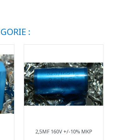
GORIE :
Aperçu rapide

2,5ΜF 160V +/-10% MKP