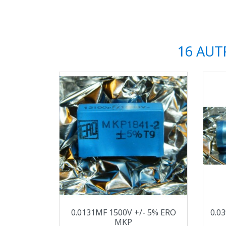
16 AUT
Aperçu rapide

0.0131ΜF 1500V +/- 5% ERO
0.0
MKP