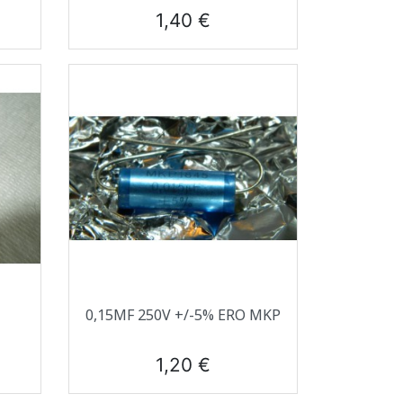
Prix
1,40 €
Aperçu rapide

0,15ΜF 250V +/-5% ERO MKP
Prix
1,20 €