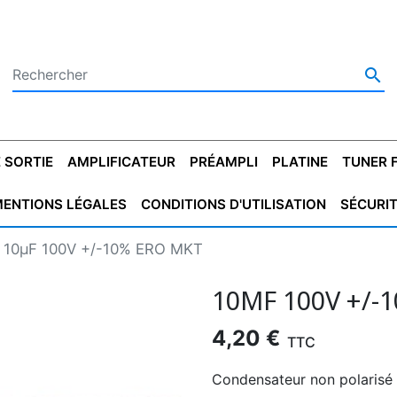

 SORTIE
AMPLIFICATEUR
PRÉAMPLI
PLATINE
TUNER 
ENTIONS LÉGALES
CONDITIONS D'UTILISATION
SÉCURI
 SORTIE
SATEUR
PLATINES VINYLES
CONDENSATEUR
TRANSFO DE SORTIE
MAGNÉTOPHONE
CONDENSATEUR
TRANSFO LINE
TUNER
CONDENSATEU
CAPO
10µF 100V +/-10% ERO MKT
5.08
STYROFLEX
POUR GUITARE
DE DÉMARAGE
MÉLODIUM
NON POLARISÉ
TRAN
10ΜF 100V +/-
4,20 €
TTC
Condensateur non polarisé