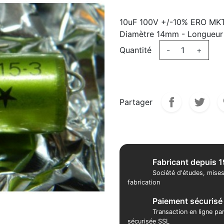
10uF 100V +/-10% ERO MK
Diamètre 14mm - Longueu
Quantité
-
+
Partager
Fabricant depuis 
Société d'études, mises
fabrication
Paiement sécurisé
Transaction en ligne pa
sécurisée SSL