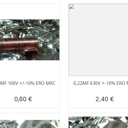
Aperçu rapide
Aperçu rapide


7ΜF 100V +/-10% ERO MKC
0,22ΜF 630V +-10% ERO
Prix
Prix
0,60 €
2,40 €