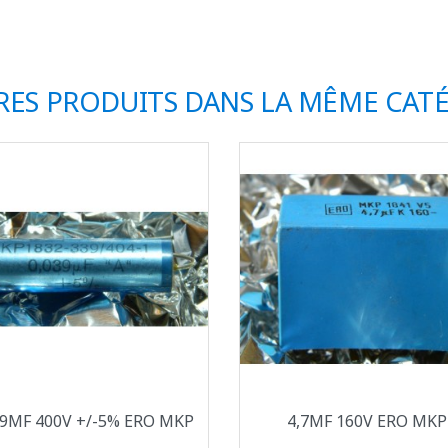
RES PRODUITS DANS LA MÊME CATÉ
Aperçu rapide
Aperçu rapide


39ΜF 400V +/-5% ERO MKP
4,7ΜF 160V ERO MKP