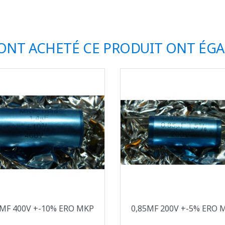
 ONT ACHETÉ CE PRODUIT ONT ÉG
Aperçu rapide
Aperçu rapide


4ΜF 400V +-10% ERO MKP
0,85ΜF 200V +-5% ERO 