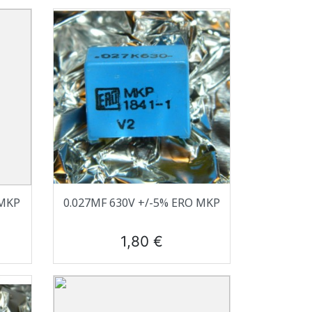
Aperçu rapide

 MKP
0.027ΜF 630V +/-5% ERO MKP
Prix
1,80 €