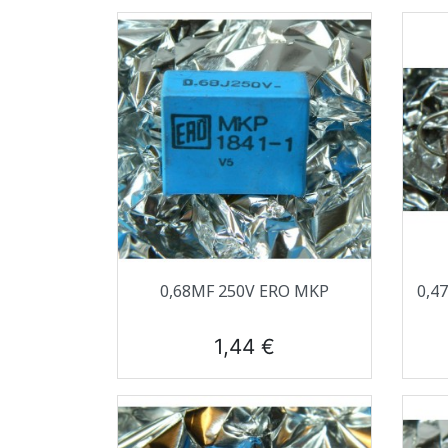
Aperçu rapide

0,68ΜF 250V ERO MKP
0,4
Prix
1,44 €