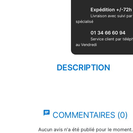
Expédition +/-72h
Livraison avec suivi pa
spécialisé
01 34 66 60 94
Service client par télé
au Vendredi
DESCRIPTION
chat
COMMENTAIRES (0)
Aucun avis n'a été publié pour le moment.