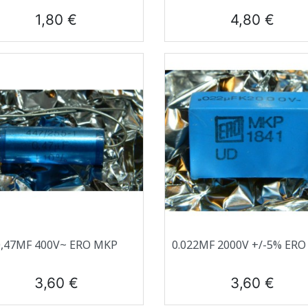
Prix
Prix
1,80 €
4,80 €
Aperçu rapide
Aperçu rapide


0,47ΜF 400V~ ERO MKP
0.022ΜF 2000V +/-5% ER
Prix
Prix
3,60 €
3,60 €