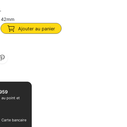
T
r 42mm
Ajouter au panier
1959
 au point et
r Carte bancaire