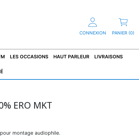
CONNEXION
PANIER (0)
FM
LES OCCASIONS
HAUT PARLEUR
LIVRAISONS
TÉ
R
T DE
CONDENSATEUR
CAPOT
CONDENSATEUR
TÔLE POUR
CONDENSATEUR
CO
SFORMATEUR
TYPE X2
TRANSFORMATEUR
POLARISÉ
TRANSFORMATEUR
POLARISÉ
TAN
HAUTE TENSION
BASSE TENSION
10% ERO MKT
 pour montage audiophile.