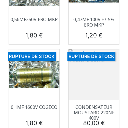
0,56ΜF250V ERO MKP
0,47ΜF 100V +/-5%
ERO MKP
Prix
Prix
1,80 €
1,20 €
RUPTURE DE STOCK
RUPTURE DE STOCK
0,1ΜF 1600V COGECO
CONDENSATEUR
MOUSTARD 220NF
400V
Prix
Prix
1,80 €
80,00 €