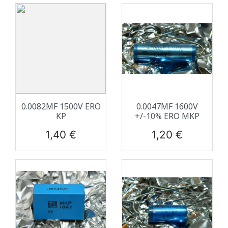
0.0082ΜF 1500V ERO
0.0047ΜF 1600V
KP
+/-10% ERO MKP
Prix
Prix
1,40 €
1,20 €