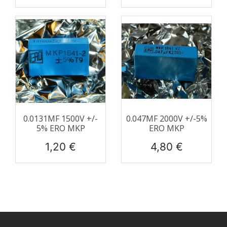
0.0131ΜF 1500V +/-
0.047ΜF 2000V +/-5%
5% ERO MKP
ERO MKP
Prix
Prix
1,20 €
4,80 €