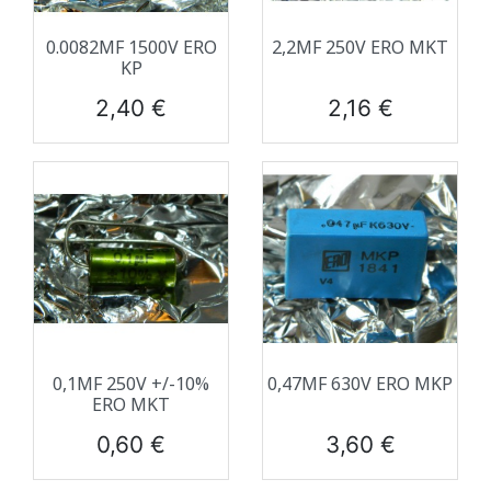
0.0082ΜF 1500V ERO
2,2ΜF 250V ERO MKT
KP
Prix
Prix
2,40 €
2,16 €
0,1ΜF 250V +/-10%
0,47ΜF 630V ERO MKP
ERO MKT
Prix
Prix
0,60 €
3,60 €