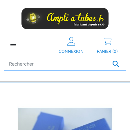

CONNEXION
PANIER (0)
