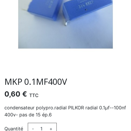
MKP 0.1ΜF400V
0,60 €
TTC
condensateur polypro.radial PILKOR radial 0.1µf--100nf
400v- pas de 15 ép.6
Quantité
-
+