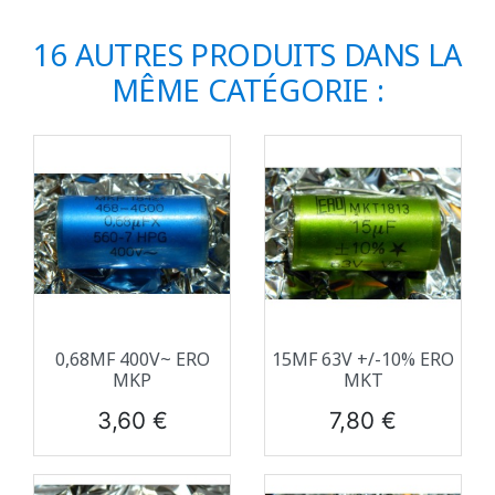
16 AUTRES PRODUITS DANS LA
MÊME CATÉGORIE :
0,68ΜF 400V~ ERO
15ΜF 63V +/-10% ERO
MKP
MKT
Prix
Prix
3,60 €
7,80 €