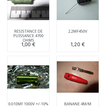
RESISTANCE DE
2.2ΜF450V
PUISSANCE 4700
OHMS
Prix
Prix
1,00 €
1,20 €
0.010ΜF 1000V +/-10%
BANANE 4M/M