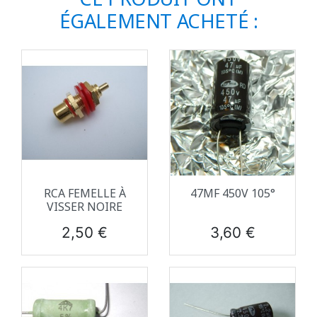
ÉGALEMENT ACHETÉ :
RCA FEMELLE À
47ΜF 450V 105°
VISSER NOIRE
Prix
Prix
2,50 €
3,60 €