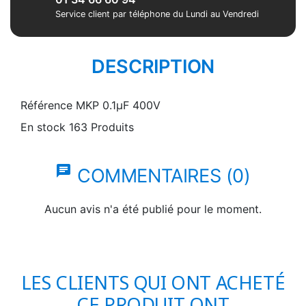
Service client par téléphone du Lundi au Vendredi
DESCRIPTION
Référence
MKP 0.1µF 400V
En stock
163 Produits
chat
COMMENTAIRES (0)
Aucun avis n'a été publié pour le moment.
LES CLIENTS QUI ONT ACHETÉ
CE PRODUIT ONT