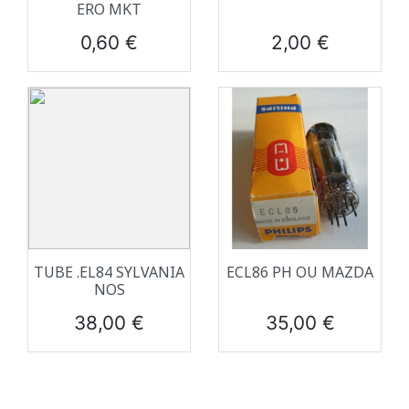
ERO MKT
Prix
Prix
0,60 €
2,00 €
TUBE .EL84 SYLVANIA
ECL86 PH OU MAZDA
NOS
Prix
Prix
38,00 €
35,00 €