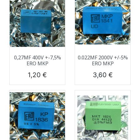
0,27ΜF 400V +-7,5%
0.022ΜF 2000V +/-5%
ERO MKP
ERO MKP
Prix
Prix
1,20 €
3,60 €