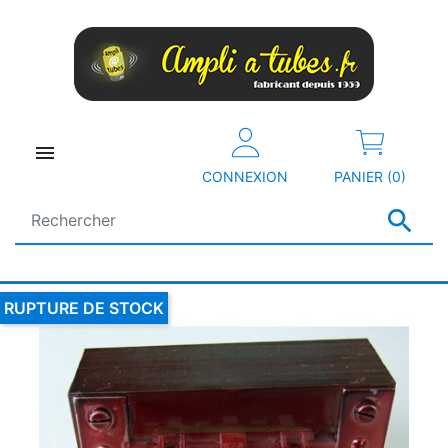

CONNEXION
PANIER (0)

RUPTURE DE STOCK