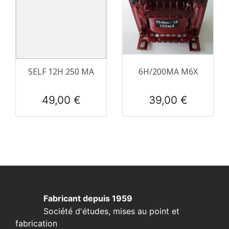
SELF 12H 250 MA
6H/200MA M6X
Prix
Prix
49,00 €
39,00 €
Fabricant depuis 1959
Société d'études, mises au point et
fabrication