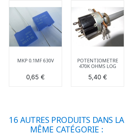
MKP 0.1ΜF 630V
POTENTIOMETRE
470K OHMS LOG
Prix
Prix
0,65 €
5,40 €
16 AUTRES PRODUITS DANS LA
MÊME CATÉGORIE :