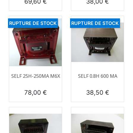
Prix
Prix
69,60 €
38,00 €
RUPTURE DE STOCK
RUPTURE DE STOCK
SELF 25H-250MA M6X
SELF 0.8H 600 MA
Prix
Prix
78,00 €
38,50 €