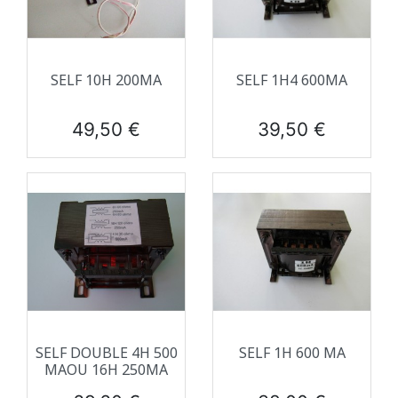
SELF 10H 200MA
SELF 1H4 600MA
Prix
Prix
49,50 €
39,50 €
SELF DOUBLE 4H 500
SELF 1H 600 MA
MAOU 16H 250MA