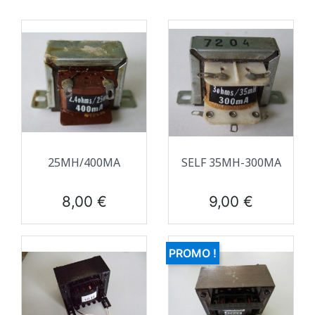
25MH/400MA
SELF 35MH-300MA
Prix
Prix
8,00 €
9,00 €
PROMO !