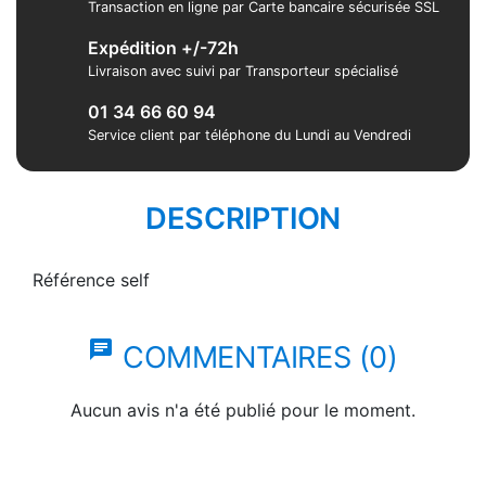
Transaction en ligne par Carte bancaire sécurisée SSL
Expédition +/-72h
Livraison avec suivi par Transporteur spécialisé
01 34 66 60 94
Service client par téléphone du Lundi au Vendredi
DESCRIPTION
Référence
self
chat
COMMENTAIRES (0)
Aucun avis n'a été publié pour le moment.