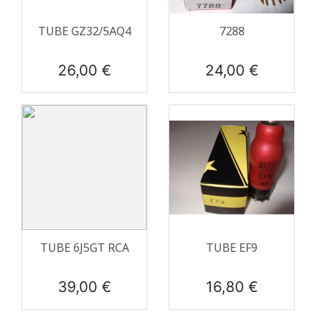
TUBE GZ32/5AQ4
7288
Prix
Prix
26,00 €
24,00 €
TUBE 6J5GT RCA
TUBE EF9
Prix
Prix
39,00 €
16,80 €