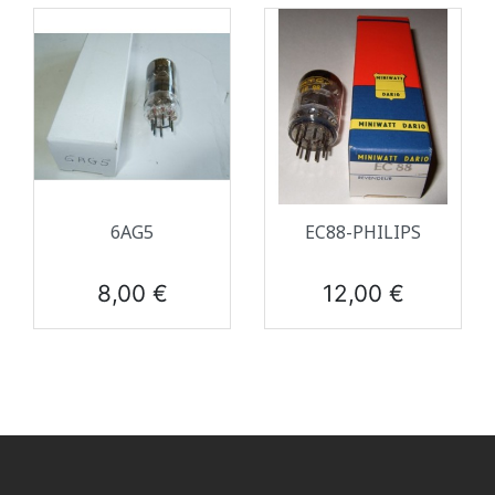
6AG5
EC88-PHILIPS
Prix
Prix
8,00 €
12,00 €