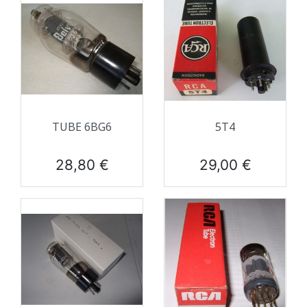
TUBE 6BG6
5T4
Prix
Prix
28,80 €
29,00 €