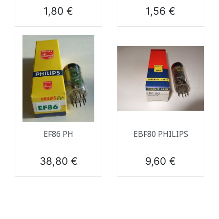
Prix
Prix
1,80 €
1,56 €
EF86 PH
EBF80 PHILIPS
Prix
Prix
38,80 €
9,60 €