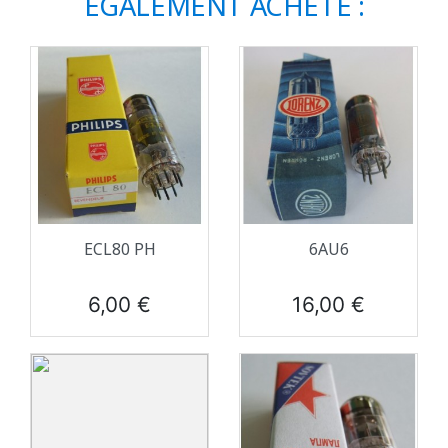
ÉGALEMENT ACHETÉ :
ECL80 PH
6AU6
Prix
Prix
6,00 €
16,00 €