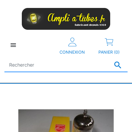

CONNEXION
PANIER (0)
