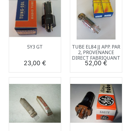
5Y3 GT
TUBE EL84 JJ APP. PAR
2, PROVENANCE
DIRECT FABRIQUANT
Prix
Prix
23,00 €
52,00 €