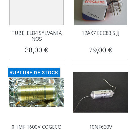
TUBE .EL84 SYLVANIA
12AX7 ECC83 S JJ
NOS
Prix
Prix
38,00 €
29,00 €
RUPTURE DE STOCK
0,1ΜF 1600V COGECO
10NF630V