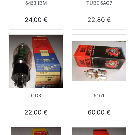
6463 IBM
TUBE 6AG7
Prix
Prix
24,00 €
22,80 €
OD3
6161
Prix
Prix
22,00 €
60,00 €