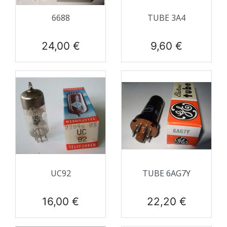
6688
TUBE 3A4
Prix
Prix
24,00 €
9,60 €
UC92
TUBE 6AG7Y
Prix
Prix
16,00 €
22,20 €