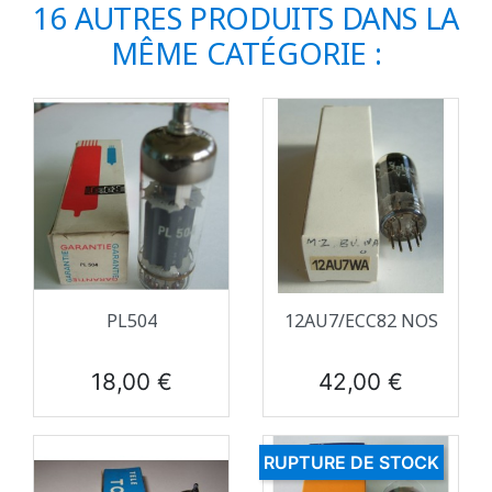
16 AUTRES PRODUITS DANS LA
MÊME CATÉGORIE :
PL504
12AU7/ECC82 NOS
Prix
Prix
18,00 €
42,00 €
RUPTURE DE STOCK