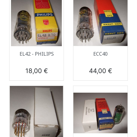
EL42 - PHILIPS
ECC40
Prix
Prix
18,00 €
44,00 €