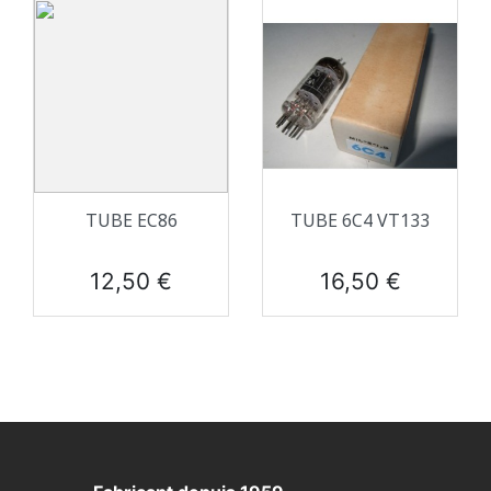
TUBE EC86
TUBE 6C4 VT133
Prix
Prix
12,50 €
16,50 €