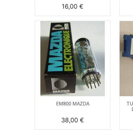
Prix
16,00 €
Aperçu rapide

EM800 MAZDA
TU
Prix
38,00 €