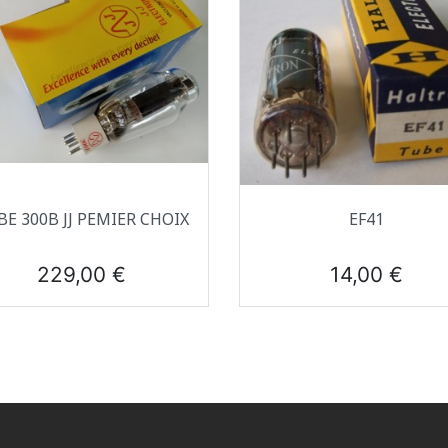
Aperçu rapide
Aperçu rapide


E 300B JJ PEMIER CHOIX
EF41
Prix
Prix
229,00 €
14,00 €