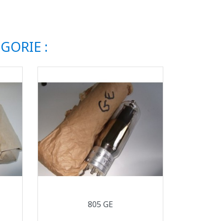
GORIE :
Aperçu rapide

805 GE