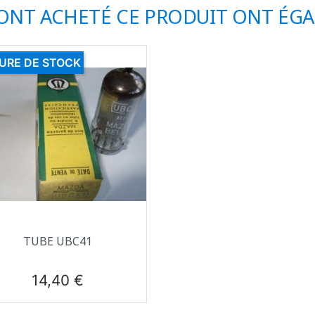
 ONT ACHETÉ CE PRODUIT ONT ÉG
URE DE STOCK
Aperçu rapide

TUBE UBC41
Prix
14,40 €