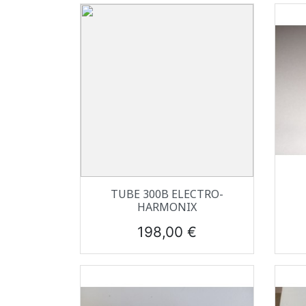
Aperçu rapide

TUBE 300B ELECTRO-
HARMONIX
Prix
198,00 €