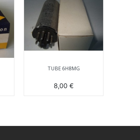
Aperçu rapide

TUBE 6H8MG
Prix
8,00 €