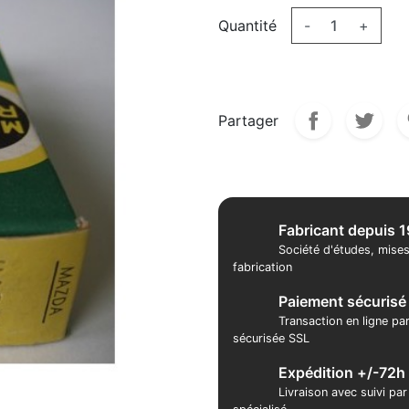
Quantité
-
+
Partager
Fabricant depuis 
Société d'études, mises
fabrication
Paiement sécurisé
Transaction en ligne pa
sécurisée SSL
Expédition +/-72h
Livraison avec suivi pa