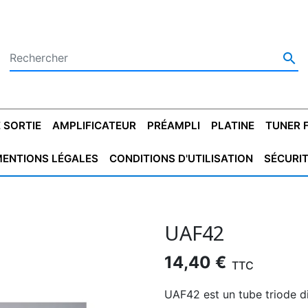

 SORTIE
AMPLIFICATEUR
PRÉAMPLI
PLATINE
TUNER 
ENTIONS LÉGALES
CONDITIONS D'UTILISATION
SÉCURI
 SORTIE
SATEUR
PLATINES VINYLES
CONDENSATEUR
TRANSFO DE SORTIE
MAGNÉTOPHONE
CONDENSATEUR
TRANSFO LINE
TUNER
CONDENSATEU
CAPO
5.08
STYROFLEX
POUR GUITARE
DE DÉMARAGE
MÉLODIUM
NON POLARISÉ
TRAN
UAF42
14,40 €
TTC
UAF42 est un tube triode d