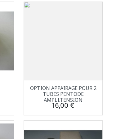
Aperçu rapide

OPTION APPAIRAGE POUR 2
TUBES PENTODE
AMPLI.TENSION
Prix
16,00 €