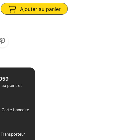
Ajouter au panier
1959
 au point et
r Carte bancaire
r Transporteur