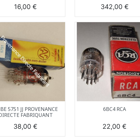
Prix
Prix
16,00 €
342,00 €
Aperçu rapide
Aperçu rapide


BE 5751 JJ PROVENANCE
6BC4 RCA
DIRECTE FABRIQUANT
Prix
Prix
38,00 €
22,00 €