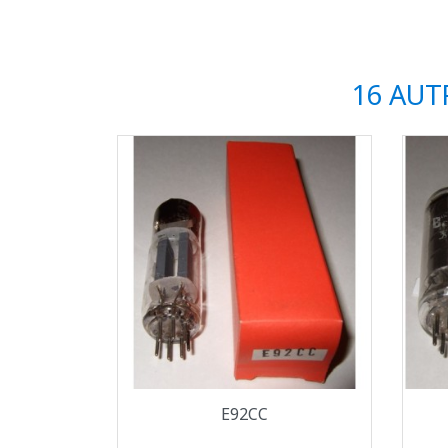
16 AUT
Aperçu rapide

E92CC