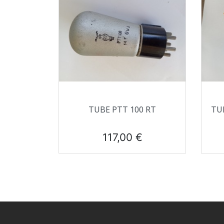
Aperçu rapide

TUBE PTT 100 RT
TUB
Prix
117,00 €