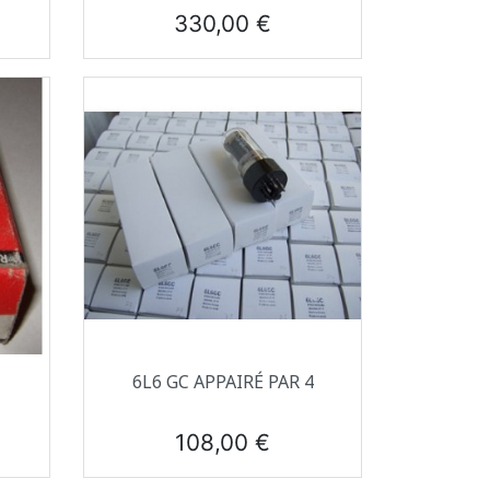
Prix
330,00 €
Aperçu rapide

6L6 GC APPAIRÉ PAR 4
Prix
108,00 €