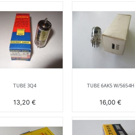
Aperçu rapide
Aperçu rapide


TUBE 3Q4
TUBE 6AK5 W/5654H
Prix
Prix
13,20 €
16,00 €