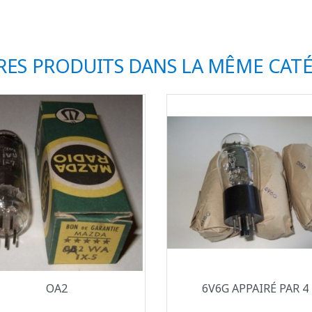
RES PRODUITS DANS LA MÊME CATÉ
Aperçu rapide
Aperçu rapide


OA2
6V6G APPAIRÉ PAR 4