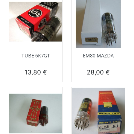
TUBE 6K7GT
EM80 MAZDA
Prix
Prix
13,80 €
28,00 €