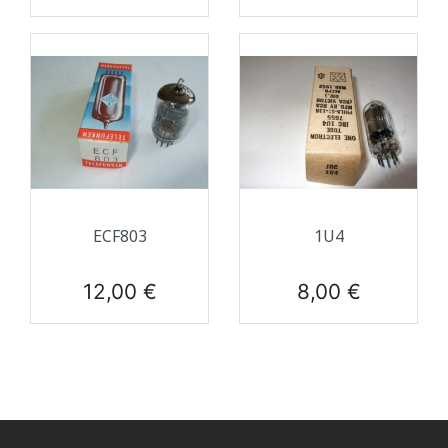
ECF803
1U4
Prix
Prix
12,00 €
8,00 €