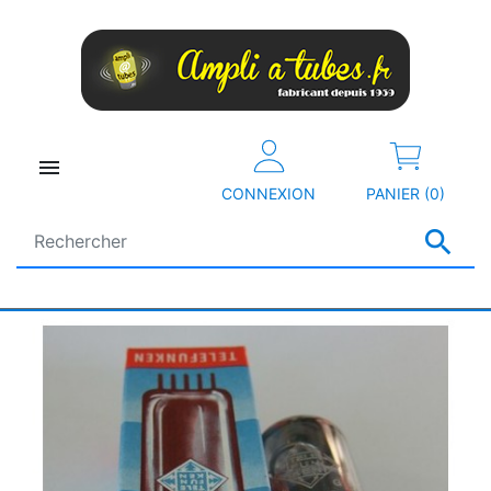

CONNEXION
PANIER (0)
