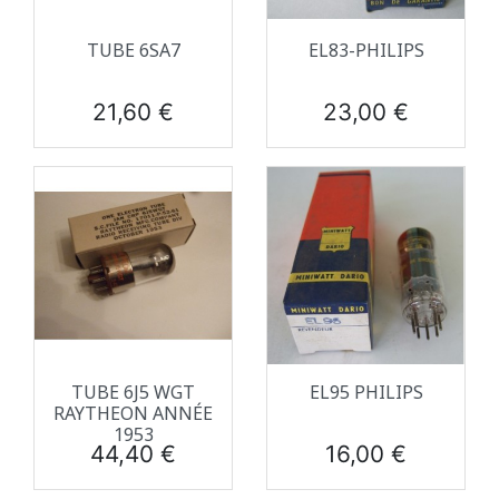
TUBE 6SA7
EL83-PHILIPS
Prix
Prix
21,60 €
23,00 €
TUBE 6J5 WGT
EL95 PHILIPS
RAYTHEON ANNÉE
1953
Prix
Prix
44,40 €
16,00 €