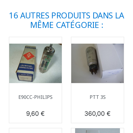
16 AUTRES PRODUITS DANS LA
MÊME CATÉGORIE :
E90CC-PHILIPS
PTT 3S
Prix
Prix
9,60 €
360,00 €