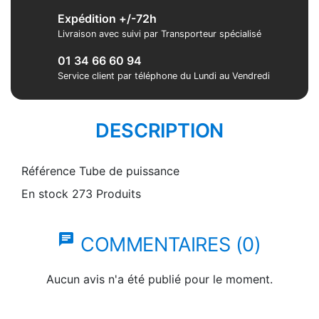
Expédition +/-72h
Livraison avec suivi par Transporteur spécialisé
01 34 66 60 94
Service client par téléphone du Lundi au Vendredi
DESCRIPTION
Référence
Tube de puissance
En stock
273 Produits
chat
COMMENTAIRES (0)
Aucun avis n'a été publié pour le moment.