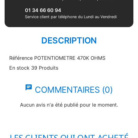
01 34 66 60 94
Service client par téléphone du Lundi au Vendredi
DESCRIPTION
Référence
POTENTIOMETRE 470K OHMS
En stock
39 Produits
chat
COMMENTAIRES (0)
Aucun avis n'a été publié pour le moment.
LES CLIENTS QUI ONT ACHETÉ