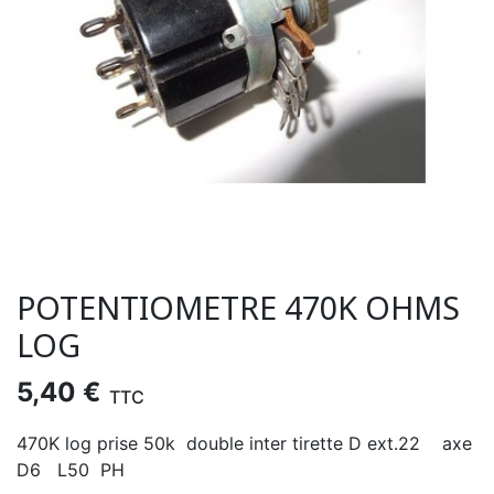
POTENTIOMETRE 470K OHMS
LOG
5,40 €
TTC
470K log prise 50k double inter tirette D ext.22 axe
D6 L50 PH