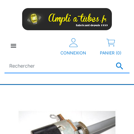

CONNEXION
PANIER (0)
