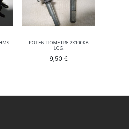
Aperçu rapide

OHMS
POTENTIOMETRE 2X100KB
LOG.
Prix
9,50 €