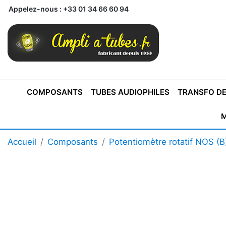
Appelez-nous :
+33 01 34 66 60 94
COMPOSANTS
TUBES AUDIOPHILES
TRANSFO DE
M
BONTONS
TRANSFORMATEUR DE SORTIE DE
AMPLI MONO
AMPLIFICATEURS
SUPRAVOX
BONTONS
FERTIN
AMPLI STÉRÉO
LECTEURS CD
COFFRET
PRÉAMPLI AVEC TUNER
TRANSFORMATEUR DE
COFFRET
CONDEN
Accueil
Composants
Potentiomètre rotatif NOS (B
AXE 4MM
CLASSE "A" SINGLE
AXE 6MM
POUR
TYPE PUSH PULL
POUR
LCC PAS 
AMPLI À
MONTAGE
TUBES