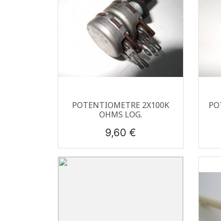
Aperçu rapide

POTENTIOMETRE 2X100K
PO
OHMS LOG.
Prix
9,60 €