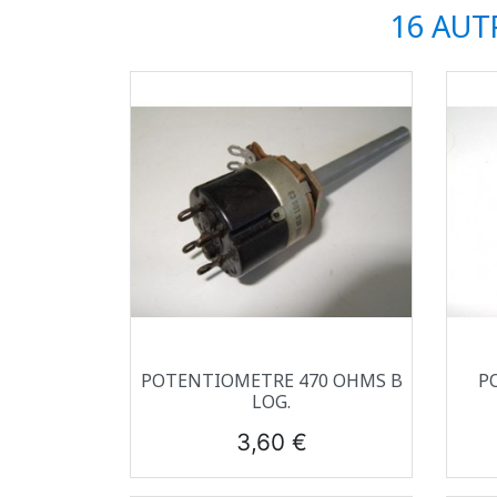
16 AUT
Aperçu rapide

POTENTIOMETRE 470 OHMS B
P
LOG.
Prix
3,60 €