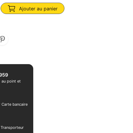
Ajouter au panier
1959
 au point et
r Carte bancaire
r Transporteur