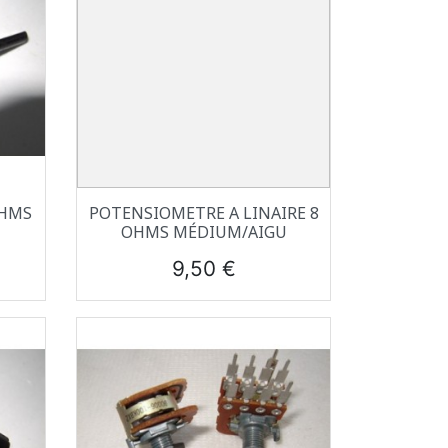
Aperçu rapide

OHMS
POTENSIOMETRE A LINAIRE 8
OHMS MÉDIUM/AIGU
Prix
9,50 €