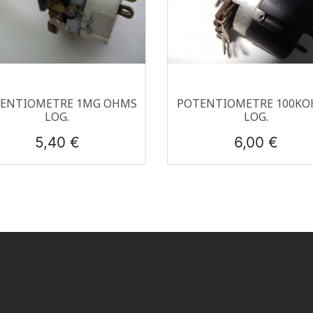
Aperçu rapide
Aperçu rapide


ENTIOMETRE 1MG OHMS
POTENTIOMETRE 100K
LOG.
LOG.
Prix
Prix
5,40 €
6,00 €