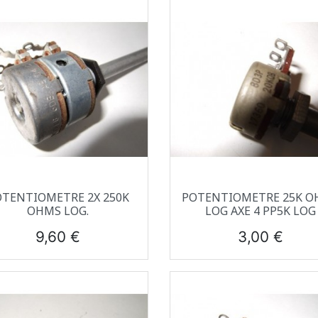
Aperçu rapide
Aperçu rapide


OTENTIOMETRE 2X 250K
POTENTIOMETRE 25K O
OHMS LOG.
LOG AXE 4 PP5K LOG
Prix
Prix
9,60 €
3,00 €