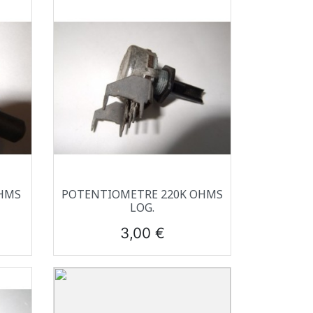
Aperçu rapide

HMS
POTENTIOMETRE 220K OHMS
LOG.
Prix
3,00 €