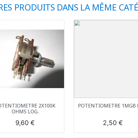
RES PRODUITS DANS LA MÊME CATÉ
Aperçu rapide
Aperçu rapide


OTENTIOMETRE 2X100K
POTENTIOMETRE 1MGB 
OHMS LOG.
Prix
Prix
9,60 €
2,50 €