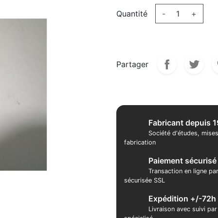
Quantité
-
+
Partager
Fabricant depuis 
Société d'études, mises
fabrication
Paiement sécurisé
Transaction en ligne pa
sécurisée SSL
Expédition +/-72h
Livraison avec suivi pa