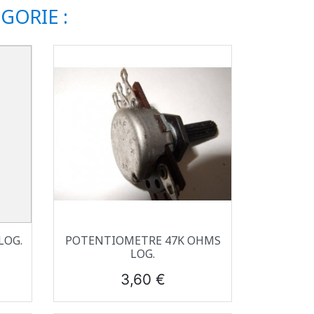
GORIE :
Aperçu rapide

LOG.
POTENTIOMETRE 47K OHMS
LOG.
Prix
3,60 €