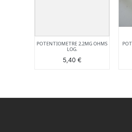
Aperçu rapide

POTENTIOMETRE 2.2MG OHMS
POT
LOG.
Prix
5,40 €