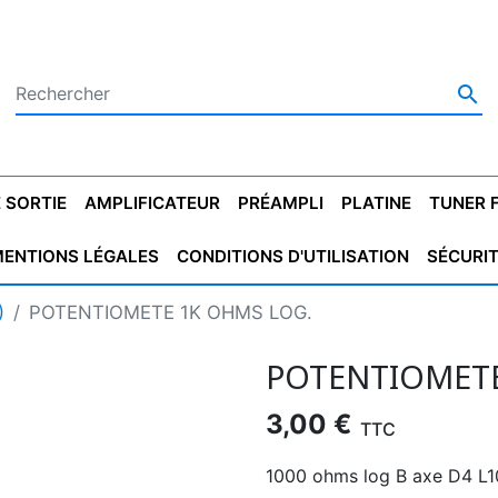

 SORTIE
AMPLIFICATEUR
PRÉAMPLI
PLATINE
TUNER 
ENTIONS LÉGALES
CONDITIONS D'UTILISATION
SÉCURI
 SORTIE
SATEUR
PLATINES VINYLES
CONDENSATEUR
TRANSFO DE SORTIE
MAGNÉTOPHONE
CONDENSATEUR
TRANSFO LINE
TUNER
CONDENSATEU
CAPO
)
POTENTIOMETE 1K OHMS LOG.
5.08
STYROFLEX
POUR GUITARE
DE DÉMARAGE
MÉLODIUM
NON POLARISÉ
TRAN
POTENTIOMETE
3,00 €
TTC
1000 ohms log B axe D4 L1