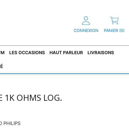
CONNEXION
PANIER (0)
FM
LES OCCASIONS
HAUT PARLEUR
LIVRAISONS
TÉ
R
T DE
CONDENSATEUR
CAPOT
CONDENSATEUR
TÔLE POUR
CONDENSATEUR
CO
SFORMATEUR
TYPE X2
TRANSFORMATEUR
POLARISÉ
TRANSFORMATEUR
POLARISÉ
TAN
HAUTE TENSION
BASSE TENSION
 1K OHMS LOG.
0 PHILIPS