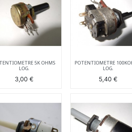
Aperçu rapide
Aperçu rapide


TENTIOMETRE 5K OHMS
POTENTIOMETRE 100K
LOG.
LOG.
Prix
Prix
3,00 €
5,40 €