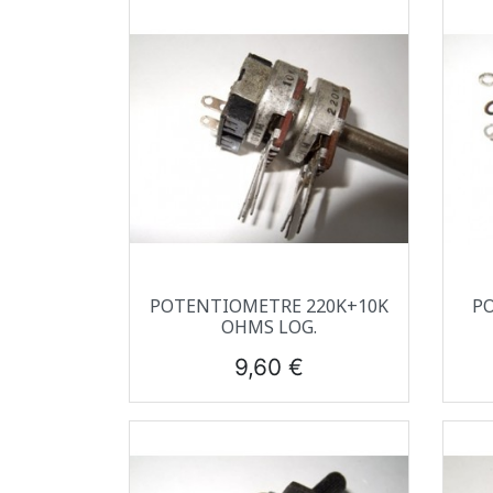
Aperçu rapide

POTENTIOMETRE 220K+10K
P
OHMS LOG.
Prix
9,60 €