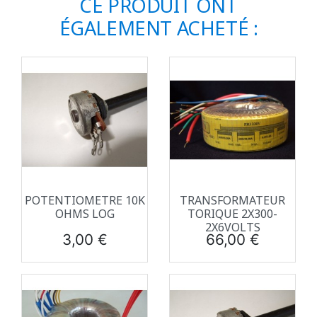
CE PRODUIT ONT
ÉGALEMENT ACHETÉ :
POTENTIOMETRE 10K
TRANSFORMATEUR
OHMS LOG
TORIQUE 2X300-
2X6VOLTS
Prix
Prix
3,00 €
66,00 €