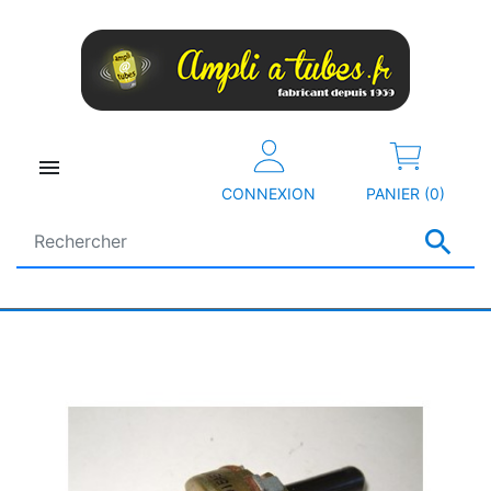

CONNEXION
PANIER (0)
