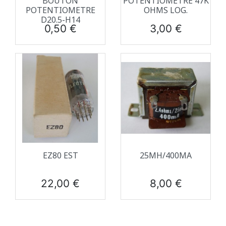
BOUTON
POTENTIOMETRE 47K
POTENTIOMETRE
OHMS LOG.
D20.5-H14
Prix
Prix
0,50 €
3,00 €
EZ80 EST
25MH/400MA
Prix
Prix
22,00 €
8,00 €