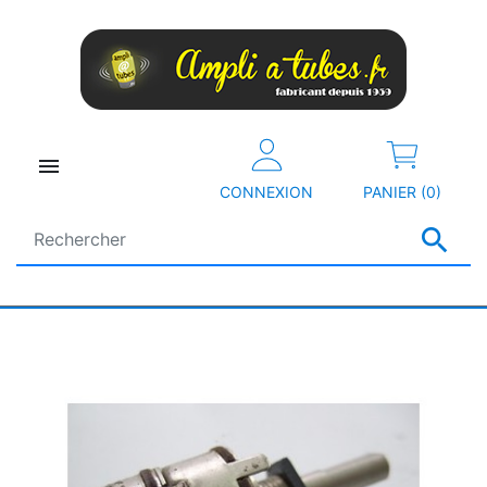

CONNEXION
PANIER (0)
