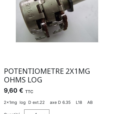
POTENTIOMETRE 2X1MG
OHMS LOG
9,60 €
TTC
2x1mg log D ext.22 axe D 6.35 L18 AB