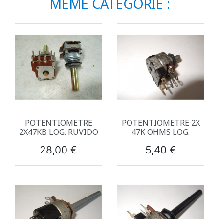
MÊME CATÉGORIE :
POTENTIOMETRE
POTENTIOMETRE 2X
2X47KB LOG. RUVIDO
47K OHMS LOG.
Prix
Prix
28,00 €
5,40 €