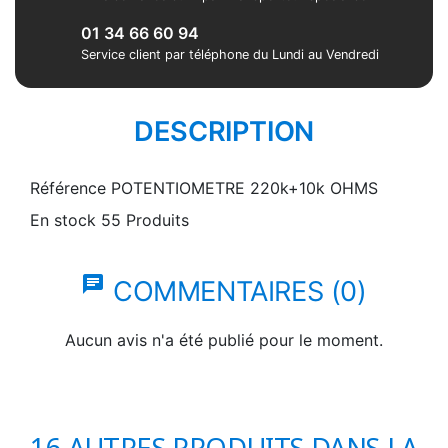
01 34 66 60 94
Service client par téléphone du Lundi au Vendredi
DESCRIPTION
Référence
POTENTIOMETRE 220k+10k OHMS
En stock
55 Produits
chat
COMMENTAIRES (0)
Aucun avis n'a été publié pour le moment.
16 AUTRES PRODUITS DANS LA