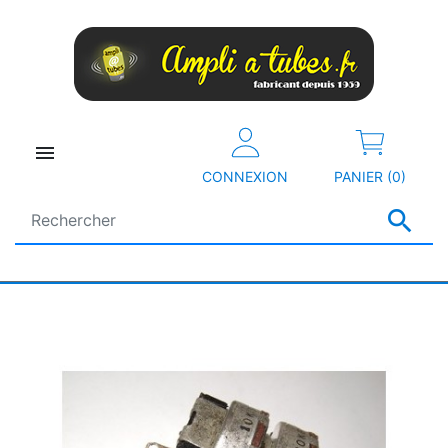

CONNEXION
PANIER (0)
