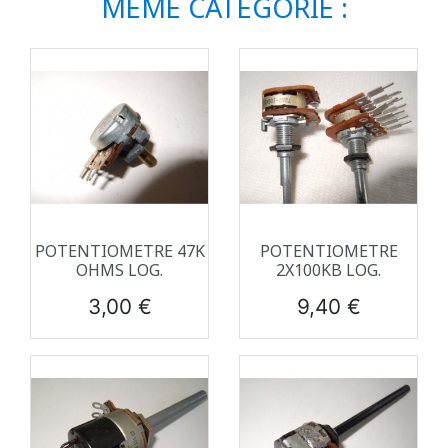
MÊME CATÉGORIE :
POTENTIOMETRE 47K
POTENTIOMETRE
OHMS LOG.
2X100KB LOG.
Prix
Prix
3,00 €
9,40 €