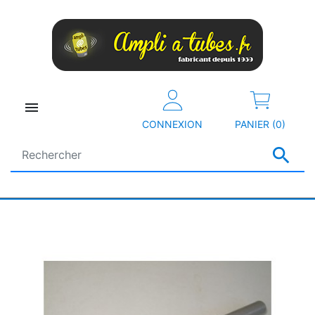

CONNEXION
PANIER (0)
