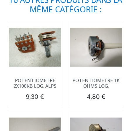
MÊME CATÉGORIE :
POTENTIOMETRE
POTENTIOMETRE 1K
2X100KB LOG. ALPS
OHMS LOG.
Prix
Prix
9,30 €
4,80 €