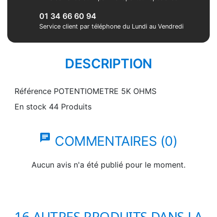
01 34 66 60 94
Service client par téléphone du Lundi au Vendredi
DESCRIPTION
Référence
POTENTIOMETRE 5K OHMS
En stock
44 Produits
chat
COMMENTAIRES (0)
Aucun avis n'a été publié pour le moment.
16 AUTRES PRODUITS DANS LA