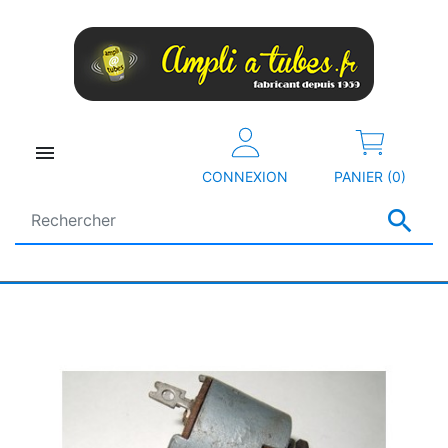

CONNEXION
PANIER (0)
