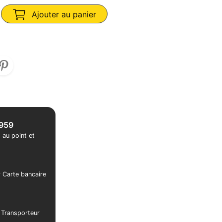
Ajouter au panier
1959
 au point et
r Carte bancaire
r Transporteur