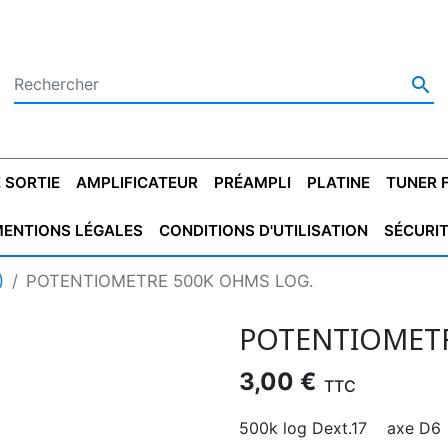

 SORTIE
AMPLIFICATEUR
PRÉAMPLI
PLATINE
TUNER 
ENTIONS LÉGALES
CONDITIONS D'UTILISATION
SÉCURI
 SORTIE
SATEUR
PLATINES VINYLES
CONDENSATEUR
TRANSFO DE SORTIE
MAGNÉTOPHONE
CONDENSATEUR
TRANSFO LINE
TUNER
CONDENSATEU
CAPO
)
POTENTIOMETRE 500K OHMS LOG.
5.08
STYROFLEX
POUR GUITARE
DE DÉMARAGE
MÉLODIUM
NON POLARISÉ
TRAN
POTENTIOMETR
3,00 €
TTC
500k log Dext.17 axe D