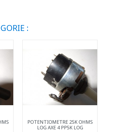
GORIE :
Aperçu rapide

HMS
POTENTIOMETRE 25K OHMS
LOG AXE 4 PP5K LOG