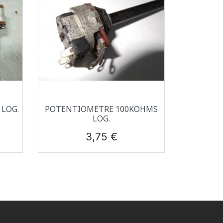
Aperçu rapide

LOG.
POTENTIOMETRE 100KOHMS
LOG.
Prix
3,75 €