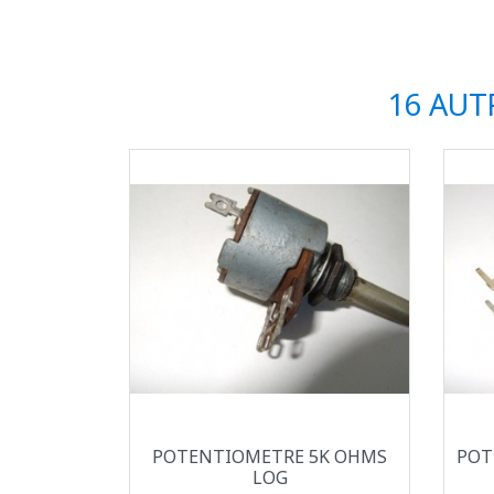
16 AUT
Aperçu rapide

POTENTIOMETRE 5K OHMS
POT
LOG