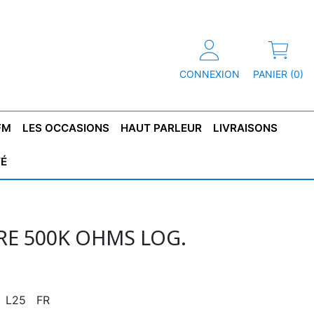
CONNEXION
PANIER (0)
FM
LES OCCASIONS
HAUT PARLEUR
LIVRAISONS
TÉ
R
T DE
CONDENSATEUR
CAPOT
CONDENSATEUR
TÔLE POUR
CONDENSATEUR
CO
SFORMATEUR
TYPE X2
TRANSFORMATEUR
POLARISÉ
TRANSFORMATEUR
POLARISÉ
TAN
HAUTE TENSION
BASSE TENSION
E 500K OHMS LOG.
6 L25 FR