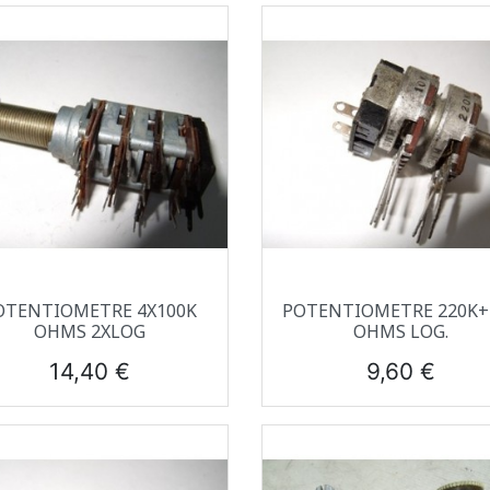
Aperçu rapide
Aperçu rapide


OTENTIOMETRE 4X100K
POTENTIOMETRE 220K+
OHMS 2XLOG
OHMS LOG.
Prix
Prix
14,40 €
9,60 €