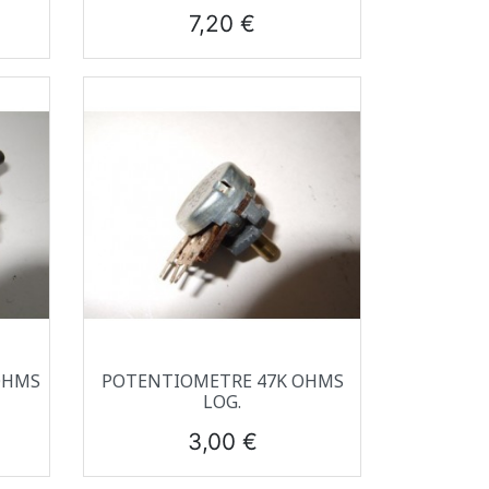
Prix
7,20 €
Aperçu rapide

OHMS
POTENTIOMETRE 47K OHMS
LOG.
Prix
3,00 €