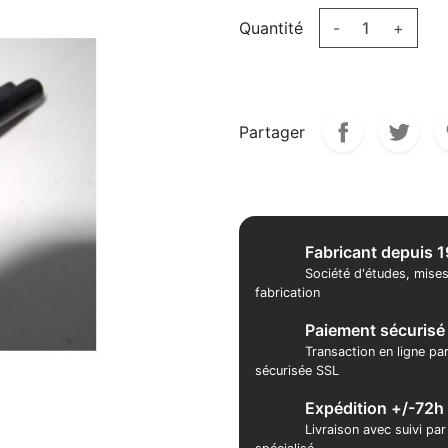
Quantité
-
+
Partager
Fabricant depuis 
Société d'études, mises
fabrication
Paiement sécurisé
Transaction en ligne pa
sécurisée SSL
Expédition +/-72h
Livraison avec suivi pa