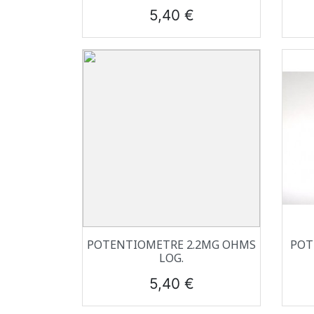
Prix
5,40 €
Aperçu rapide

POTENTIOMETRE 2.2MG OHMS
POT
LOG.
Prix
5,40 €