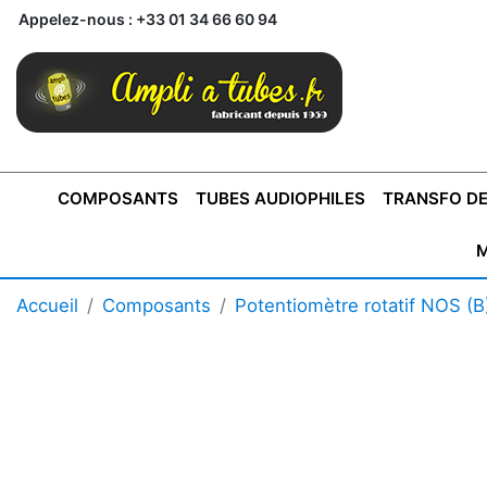
Appelez-nous :
+33 01 34 66 60 94
COMPOSANTS
TUBES AUDIOPHILES
TRANSFO DE
M
BONTONS
TRANSFORMATEUR DE SORTIE DE
AMPLI MONO
AMPLIFICATEURS
SUPRAVOX
BONTONS
FERTIN
AMPLI STÉRÉO
LECTEURS CD
COFFRET
PRÉAMPLI AVEC TUNER
TRANSFORMATEUR DE
COFFRET
CONDEN
Accueil
Composants
Potentiomètre rotatif NOS (B
AXE 4MM
CLASSE "A" SINGLE
AXE 6MM
POUR
TYPE PUSH PULL
POUR
LCC PAS 
AMPLI À
MONTAGE
TUBES