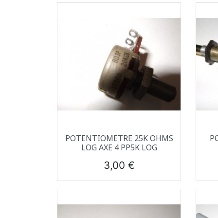
Aperçu rapide

POTENTIOMETRE 25K OHMS
P
LOG AXE 4 PP5K LOG
Prix
3,00 €