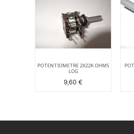
Aperçu rapide

POTENTIOMETRE 2X22K OHMS
POT
LOG
Prix
9,60 €