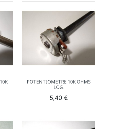
Aperçu rapide

10K
POTENTIOMETRE 10K OHMS
LOG.
Prix
5,40 €