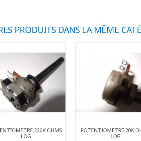
RES PRODUITS DANS LA MÊME CATÉ
Aperçu rapide
Aperçu rapide


ENTIOMETRE 220K OHMS
POTENTIOMETRE 20K O
LOG
LOG