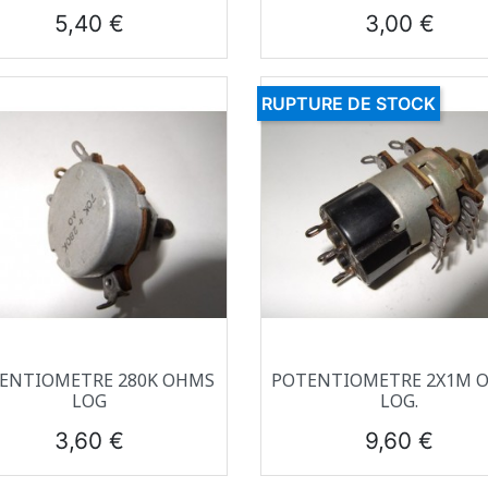
Prix
Prix
5,40 €
3,00 €
RUPTURE DE STOCK
Aperçu rapide
Aperçu rapide


ENTIOMETRE 280K OHMS
POTENTIOMETRE 2X1M 
LOG
LOG.
Prix
Prix
3,60 €
9,60 €