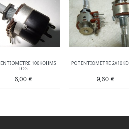
Aperçu rapide
Aperçu rapide


ENTIOMETRE 100KOHMS
POTENTIOMETRE 2X10KD 
LOG.
Prix
Prix
6,00 €
9,60 €