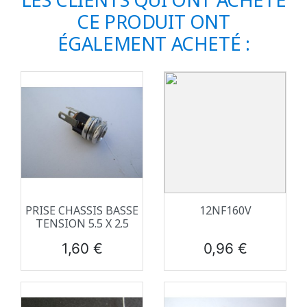
CE PRODUIT ONT
ÉGALEMENT ACHETÉ :
PRISE CHASSIS BASSE
12NF160V
TENSION 5.5 X 2.5
Prix
Prix
1,60 €
0,96 €