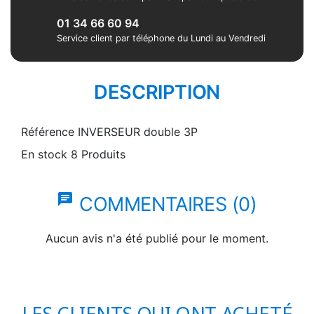
01 34 66 60 94
Service client par téléphone du Lundi au Vendredi
DESCRIPTION
Référence
INVERSEUR double 3P
En stock
8 Produits
chat
COMMENTAIRES (0)
Aucun avis n'a été publié pour le moment.
LES CLIENTS QUI ONT ACHETÉ