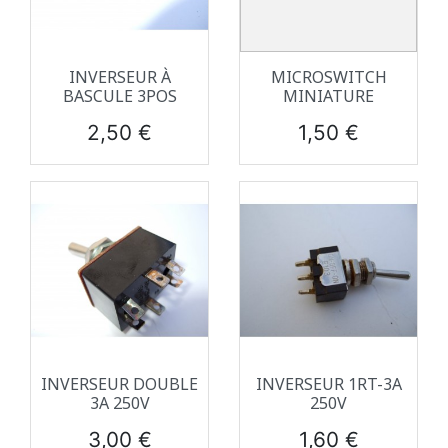
INVERSEUR À
MICROSWITCH
BASCULE 3POS
MINIATURE
Prix
Prix
2,50 €
1,50 €
INVERSEUR DOUBLE
INVERSEUR 1RT-3A
3A 250V
250V
Prix
Prix
3,00 €
1,60 €