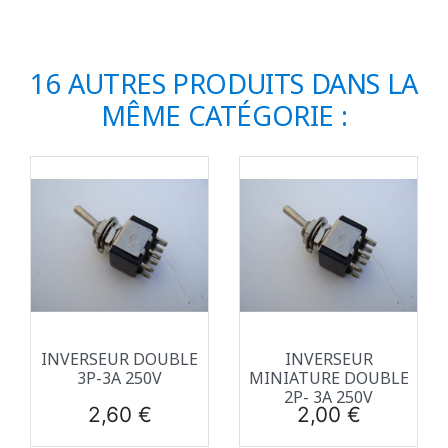
16 AUTRES PRODUITS DANS LA
MÊME CATÉGORIE :
INVERSEUR DOUBLE
INVERSEUR
3P-3A 250V
MINIATURE DOUBLE
2P- 3A 250V
Prix
Prix
2,60 €
2,00 €