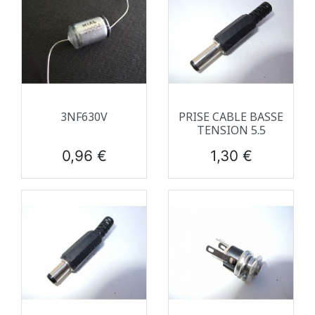
3NF630V
PRISE CABLE BASSE
TENSION 5.5
Prix
Prix
0,96 €
1,30 €