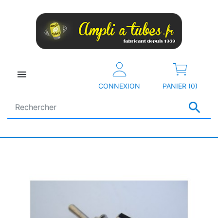

CONNEXION
PANIER (0)
