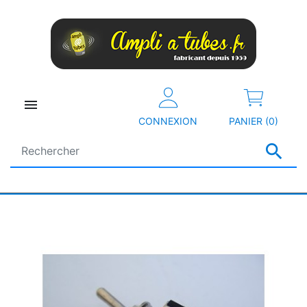

CONNEXION
PANIER (0)
