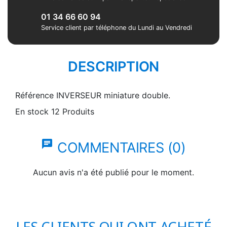
01 34 66 60 94
Service client par téléphone du Lundi au Vendredi
DESCRIPTION
Référence
INVERSEUR miniature double.
En stock
12 Produits
chat
COMMENTAIRES (0)
Aucun avis n'a été publié pour le moment.
LES CLIENTS QUI ONT ACHETÉ