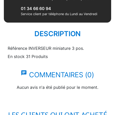
01 34 66 60 94
Service client par téléphone du Lundi au Vendredi
DESCRIPTION
Référence
INVERSEUR miniature 3 pos.
En stock
31 Produits
chat
COMMENTAIRES (0)
Aucun avis n'a été publié pour le moment.
LES CLIENTS QUI ONT ACHETÉ