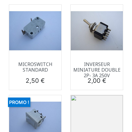
MICROSWITCH
INVERSEUR
STANDARD
MINIATURE DOUBLE
2P- 3A 250V
Prix
Prix
2,50 €
2,00 €
PROMO !