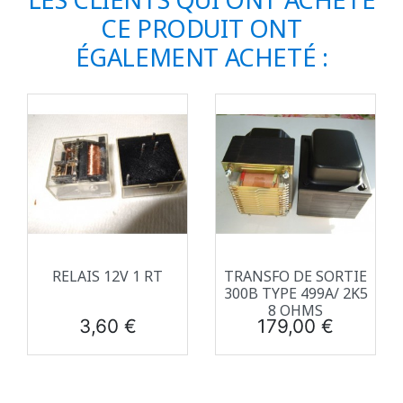
CE PRODUIT ONT
ÉGALEMENT ACHETÉ :
RELAIS 12V 1 RT
TRANSFO DE SORTIE
300B TYPE 499A/ 2K5
8 OHMS
Prix
Prix
3,60 €
179,00 €