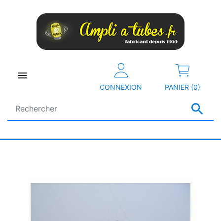

CONNEXION
PANIER (0)
