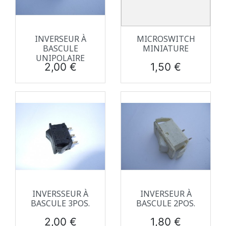
INVERSEUR À
MICROSWITCH
BASCULE
MINIATURE
UNIPOLAIRE
Prix
Prix
2,00 €
1,50 €
INVERSSEUR À
INVERSEUR À
BASCULE 3POS.
BASCULE 2POS.
Prix
Prix
2,00 €
1,80 €