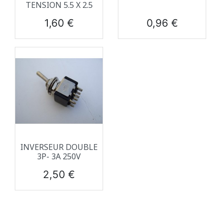
TENSION 5.5 X 2.5
Prix
Prix
1,60 €
0,96 €
INVERSEUR DOUBLE
3P- 3A 250V
Prix
2,50 €