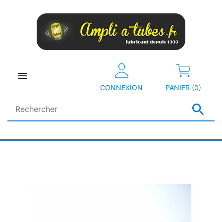

CONNEXION
PANIER (0)
