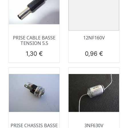
PRISE CABLE BASSE
12NF160V
TENSION 5.5
Prix
Prix
1,30 €
0,96 €
PRISE CHASSIS BASSE
3NF630V