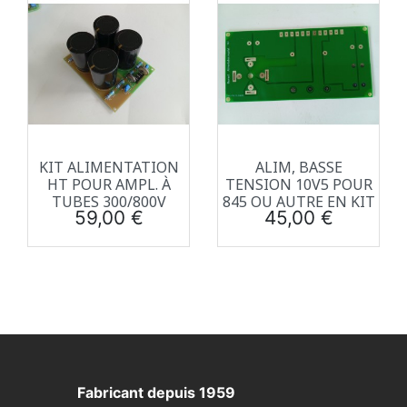
KIT ALIMENTATION
ALIM, BASSE
HT POUR AMPL. À
TENSION 10V5 POUR
TUBES 300/800V
845 OU AUTRE EN KIT
Prix
Prix
59,00 €
45,00 €
Fabricant depuis 1959