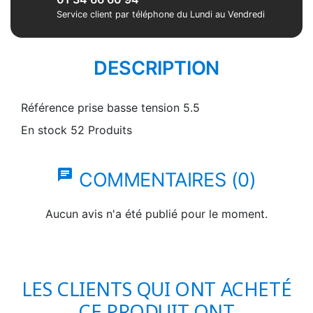
Service client par téléphone du Lundi au Vendredi
DESCRIPTION
Référence
prise basse tension 5.5
En stock
52 Produits
chat
COMMENTAIRES (0)
Aucun avis n'a été publié pour le moment.
LES CLIENTS QUI ONT ACHETÉ
CE PRODUIT ONT