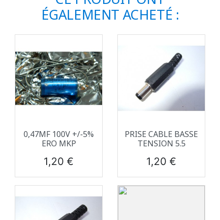
ÉGALEMENT ACHETÉ :
0,47ΜF 100V +/-5%
PRISE CABLE BASSE
ERO MKP
TENSION 5.5
Prix
Prix
1,20 €
1,20 €