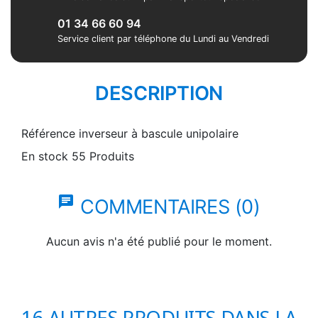
01 34 66 60 94
Service client par téléphone du Lundi au Vendredi
DESCRIPTION
Référence
inverseur à bascule unipolaire
En stock
55 Produits
chat
COMMENTAIRES (0)
Aucun avis n'a été publié pour le moment.
16 AUTRES PRODUITS DANS LA