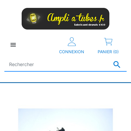

CONNEXION
PANIER (0)
