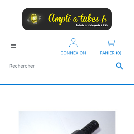

CONNEXION
PANIER (0)
