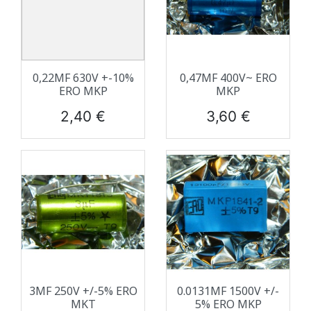
0,22ΜF 630V +-10%
0,47ΜF 400V~ ERO
ERO MKP
MKP
Prix
Prix
2,40 €
3,60 €
3ΜF 250V +/-5% ERO
0.0131ΜF 1500V +/-
MKT
5% ERO MKP