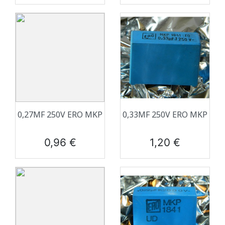
0,27ΜF 250V ERO MKP
0,33ΜF 250V ERO MKP
Prix
Prix
0,96 €
1,20 €