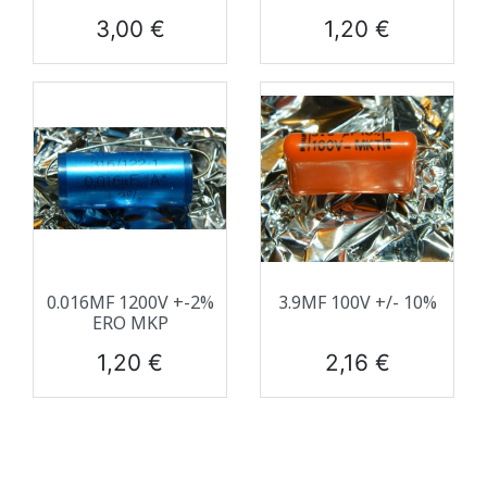
Prix
Prix
3,00 €
1,20 €
0.016ΜF 1200V +-2%
3.9ΜF 100V +/- 10%
ERO MKP
Prix
Prix
1,20 €
2,16 €