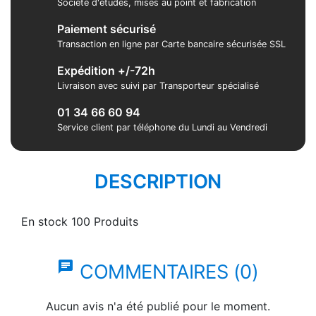
Société d'études, mises au point et fabrication
Paiement sécurisé
Transaction en ligne par Carte bancaire sécurisée SSL
Expédition +/-72h
Livraison avec suivi par Transporteur spécialisé
01 34 66 60 94
Service client par téléphone du Lundi au Vendredi
DESCRIPTION
En stock
100 Produits
chat
COMMENTAIRES (0)
Aucun avis n'a été publié pour le moment.