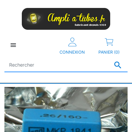

CONNEXION
PANIER (0)
