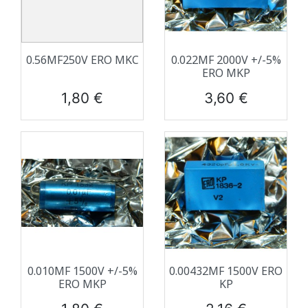
0.56ΜF250V ERO MKC
0.022ΜF 2000V +/-5%
ERO MKP
Prix
Prix
1,80 €
3,60 €
0.010ΜF 1500V +/-5%
0.00432ΜF 1500V ERO
ERO MKP
KP
Prix
Prix