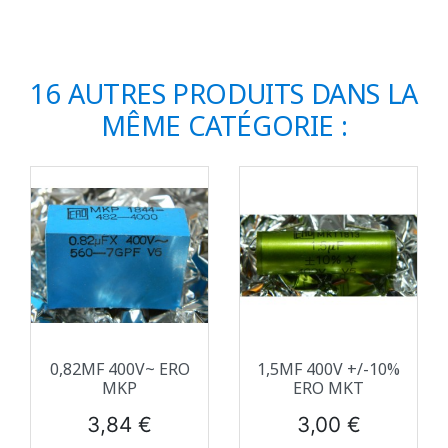
16 AUTRES PRODUITS DANS LA
MÊME CATÉGORIE :
0,82ΜF 400V~ ERO
1,5ΜF 400V +/-10%
MKP
ERO MKT
Prix
Prix
3,84 €
3,00 €