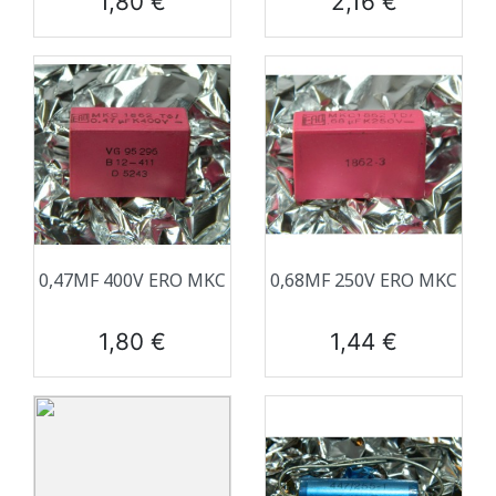
1,80 €
2,16 €
0,47ΜF 400V ERO MKC
0,68ΜF 250V ERO MKC
Prix
Prix
1,80 €
1,44 €