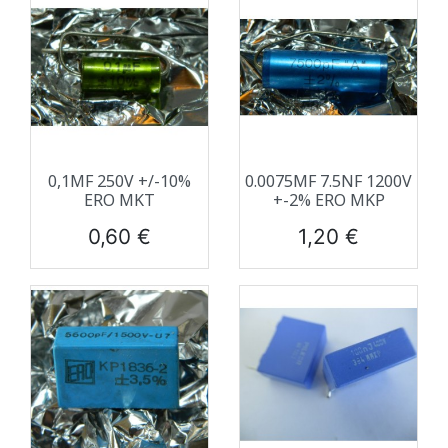
0,1ΜF 250V +/-10%
0.0075ΜF 7.5NF 1200V
ERO MKT
+-2% ERO MKP
Prix
Prix
0,60 €
1,20 €