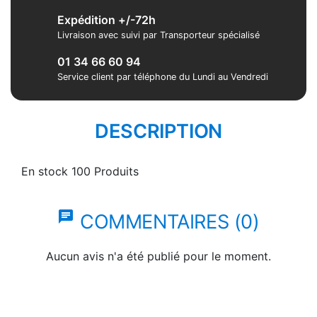
Expédition +/-72h
Livraison avec suivi par Transporteur spécialisé
01 34 66 60 94
Service client par téléphone du Lundi au Vendredi
DESCRIPTION
En stock
100 Produits
chat
COMMENTAIRES (0)
Aucun avis n'a été publié pour le moment.