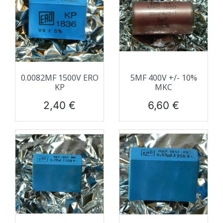
0.0082ΜF 1500V ERO
5ΜF 400V +/- 10%
KP
MKC
Prix
Prix
2,40 €
6,60 €