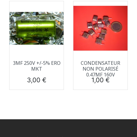
3ΜF 250V +/-5% ERO
CONDENSATEUR
MKT
NON POLARISÉ
0.47ΜF 160V
Prix
Prix
3,00 €
1,00 €