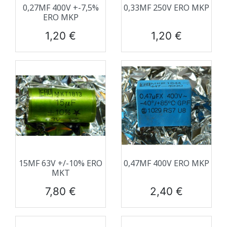
0,27ΜF 400V +-7,5%
0,33ΜF 250V ERO MKP
ERO MKP
Prix
Prix
1,20 €
1,20 €
15ΜF 63V +/-10% ERO
0,47ΜF 400V ERO MKP
MKT
Prix
Prix
7,80 €
2,40 €