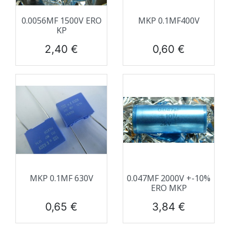
0.0056ΜF 1500V ERO
MKP 0.1ΜF400V
KP
Prix
Prix
2,40 €
0,60 €
MKP 0.1ΜF 630V
0.047ΜF 2000V +-10%
ERO MKP
Prix
Prix
0,65 €
3,84 €