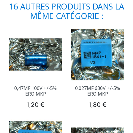
16 AUTRES PRODUITS DANS LA
MÊME CATÉGORIE :
0,47ΜF 100V +/-5%
0.027ΜF 630V +/-5%
ERO MKP
ERO MKP
Prix
Prix
1,20 €
1,80 €