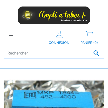

CONNEXION
PANIER (0)
