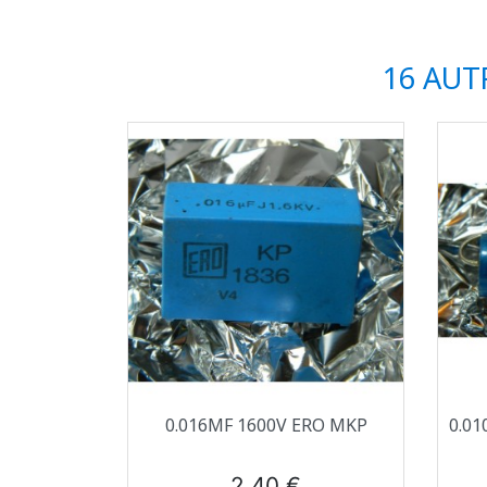
16 AUT
Aperçu rapide

0.016ΜF 1600V ERO MKP
0.01
Prix
2,40 €