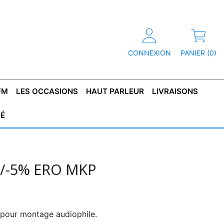
CONNEXION
PANIER (0)
FM
LES OCCASIONS
HAUT PARLEUR
LIVRAISONS
TÉ
R
T DE
CONDENSATEUR
CAPOT
CONDENSATEUR
TÔLE POUR
CONDENSATEUR
CO
SFORMATEUR
TYPE X2
TRANSFORMATEUR
POLARISÉ
TRANSFORMATEUR
POLARISÉ
TAN
HAUTE TENSION
BASSE TENSION
+/-5% ERO MKP
 pour montage audiophile.