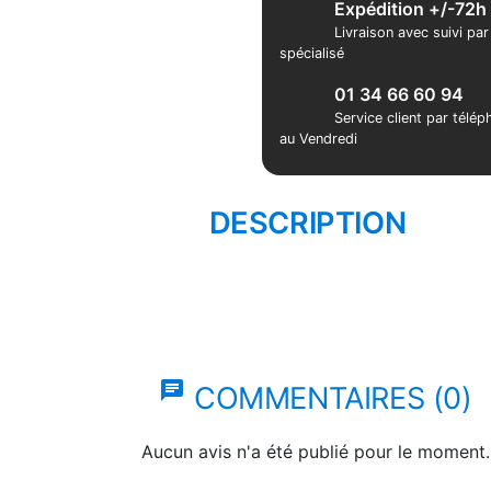
Expédition +/-72h
Livraison avec suivi pa
spécialisé
01 34 66 60 94
Service client par télé
au Vendredi
DESCRIPTION
chat
COMMENTAIRES (0)
Aucun avis n'a été publié pour le moment.