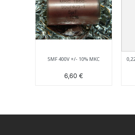
Aperçu rapide

5ΜF 400V +/- 10% MKC
0,2
Prix
6,60 €