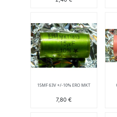
Aperçu rapide

15ΜF 63V +/-10% ERO MKT
Prix
7,80 €