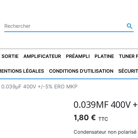

 SORTIE
AMPLIFICATEUR
PRÉAMPLI
PLATINE
TUNER 
ENTIONS LÉGALES
CONDITIONS D'UTILISATION
SÉCURI
 SORTIE
SATEUR
PLATINES VINYLES
CONDENSATEUR
TRANSFO DE SORTIE
MAGNÉTOPHONE
CONDENSATEUR
TRANSFO LINE
TUNER
CONDENSATEU
CAPO
0.039µF 400V +/-5% ERO MKP
5.08
STYROFLEX
POUR GUITARE
DE DÉMARAGE
MÉLODIUM
NON POLARISÉ
TRAN
0.039ΜF 400V 
1,80 €
TTC
Condensateur non polarisé