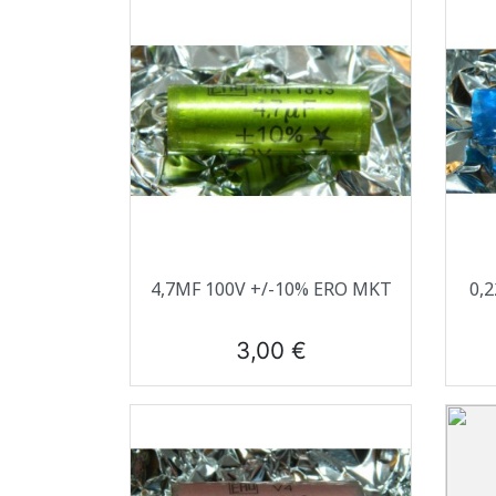
Aperçu rapide

4,7ΜF 100V +/-10% ERO MKT
0,
Prix
3,00 €