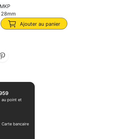
 MKP
r 28mm
Ajouter au panier
1959
 au point et
r Carte bancaire