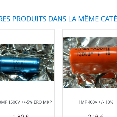
RES PRODUITS DANS LA MÊME CATÉ
Aperçu rapide
Aperçu rapide


0ΜF 1500V +/-5% ERO MKP
1ΜF 400V +/- 10%
Prix
Prix
1,80 €
2,16 €