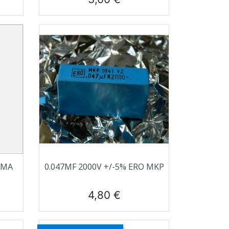
Aperçu rapide

IMA
0.047ΜF 2000V +/-5% ERO MKP
Prix
4,80 €