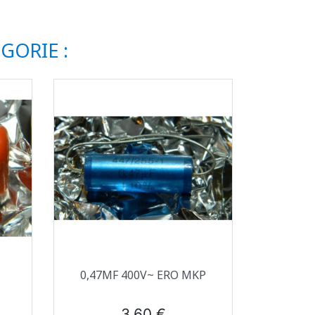
GORIE :
Aperçu rapide

0,47ΜF 400V~ ERO MKP
Prix
3,60 €