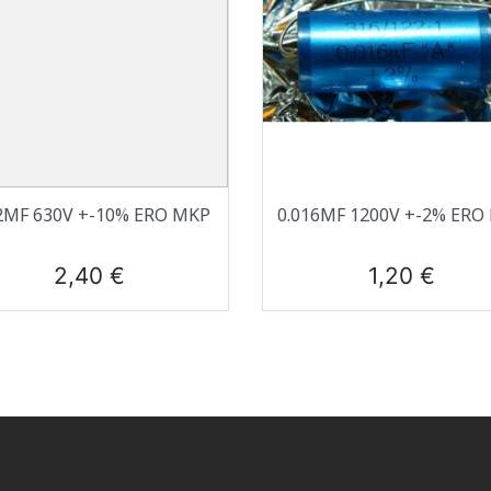
Aperçu rapide
Aperçu rapide


2ΜF 630V +-10% ERO MKP
0.016ΜF 1200V +-2% ERO
Prix
Prix
2,40 €
1,20 €