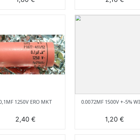
Aperçu rapide
Aperçu rapide


0,1ΜF 1250V ERO MKT
0.0072ΜF 1500V +-5% W
Prix
Prix
2,40 €
1,20 €