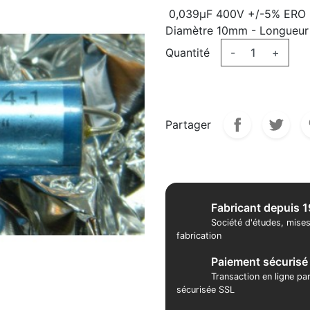
0,039µF 400V +/-5% ERO
Diamètre 10mm - Longueu
Quantité
-
+
Partager
Fabricant depuis 
Société d'études, mises
fabrication
Paiement sécurisé
Transaction en ligne pa
sécurisée SSL