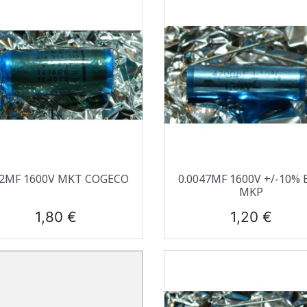
Aperçu rapide
Aperçu rapide


22ΜF 1600V MKT COGECO
0.0047ΜF 1600V +/-10% 
MKP
Prix
Prix
1,80 €
1,20 €