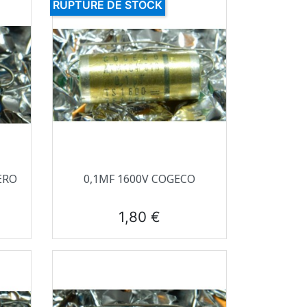
RUPTURE DE STOCK
Aperçu rapide

ERO
0,1ΜF 1600V COGECO
Prix
1,80 €