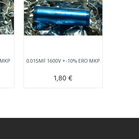
Aperçu rapide

 MKP
0.015ΜF 1600V +-10% ERO MKP
Prix
1,80 €